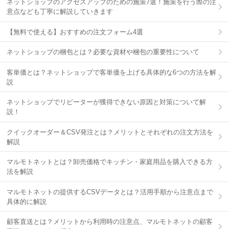
ネットショップのアクセスアップのための施策7選！施策を行う際の注
意点なども丁寧に解説していきます
【無料で使える】おすすめの注文フォーム4選
ネットショップの梱包とは？必要な資材や梱包の重要性について
客単価とは？ネットショップで客単価を上げる具体的な6つの方法を解
説
ネットショップでリピーターが獲得できない原因と対策について解
説！
クイックオーダー＆CSV発注とは？メリットとそれぞれの注文方法を
解説
マルモトネットとは？卸売価格でキッチン・家庭用品を購入できる方
法を解説
マルモトネットの提供するCSVデータとは？活用手順から注意点まで
具体的に解説
顧客直送とは？メリットから利用時の注意点、マルモトネットの顧客