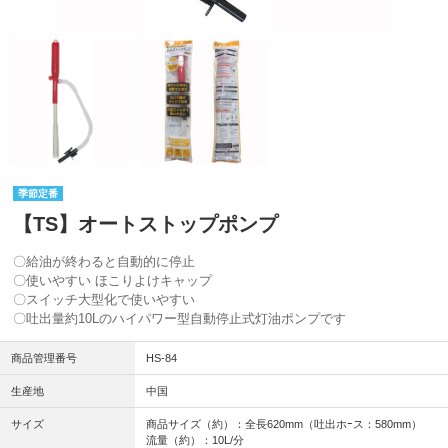
季節定番
【TS】オートストップポンプ
〇給油が終わると自動的に停止
〇使いやすい ほこりよけキャップ
〇スイッチ大型化で使いやすい
〇吐出量約10Lのハイパワー型自動停止式灯油ポンプです
商品管理番号
HS-84
生産地
中国
サイズ
商品サイズ（約）：全長620mm（吐出ホｰス：580mm）
流量（約）：10L/分