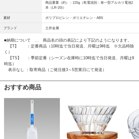
商品重量（約）：225g（乾電池別：単一型アルカリ電池2
本（LR-20)）
素材
ポリプロピレン・ポリエチレン・ABS
ブランド
土井金属
■納期について … 商品名の頭の表記により下記のようになります。
【T】 ：定番商品（10時迄で当日発送、月曜は9時迄 ※欠品時除
く）
【TS】 ：季節定番（シーズン在庫時に10時迄で当日発送、月曜は9
時迄）
表示なし ：取寄商品（ご発注後3～5営業日にて発送）
おすすめ商品