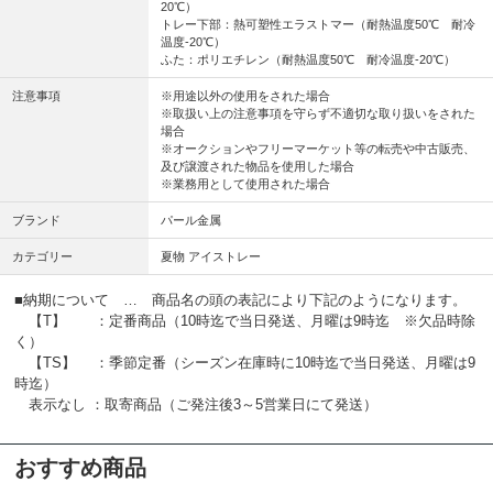
20℃）
トレー下部：熱可塑性エラストマー（耐熱温度50℃ 耐冷
温度-20℃）
ふた：ポリエチレン（耐熱温度50℃ 耐冷温度-20℃）
注意事項
※用途以外の使用をされた場合
※取扱い上の注意事項を守らず不適切な取り扱いをされた
場合
※オークションやフリーマーケット等の転売や中古販売、
及び譲渡された物品を使用した場合
※業務用として使用された場合
ブランド
パール金属
カテゴリー
夏物 アイストレー
■納期について … 商品名の頭の表記により下記のようになります。
【T】 ：定番商品（10時迄で当日発送、月曜は9時迄 ※欠品時除
く）
【TS】 ：季節定番（シーズン在庫時に10時迄で当日発送、月曜は9
時迄）
表示なし ：取寄商品（ご発注後3～5営業日にて発送）
おすすめ商品