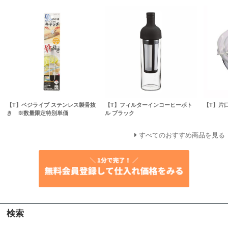
【T】ベジライブ ステンレス製骨抜
【T】フィルターインコーヒーボト
【T】片
き ※数量限定特別単価
ル ブラック
すべてのおすすめ商品を見る
検索