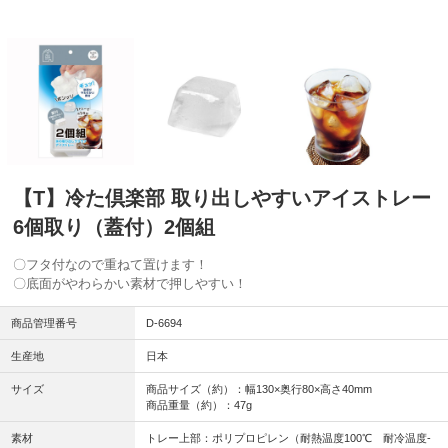
【T】冷た倶楽部 取り出しやすいアイストレー
6個取り（蓋付）2個組
〇フタ付なので重ねて置けます！
〇底面がやわらかい素材で押しやすい！
商品管理番号
D-6694
生産地
日本
サイズ
商品サイズ（約）：幅130×奥行80×高さ40mm
商品重量（約）：47g
素材
トレー上部：ポリプロピレン（耐熱温度100℃ 耐冷温度-