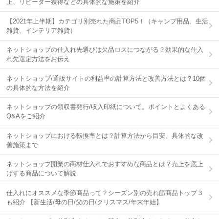
上、リピーター獲得などの具体的な施策を紹介
【2021年上半期】カテゴリ別売れた商品TOP5！（キャンプ用品、生活
雑貨、インテリア雑貨）
ネットショップの仕入れ先選びは欠品ロスにつながる？効果的な仕入
れ先選定方法をお伝え
ネットショップ/通販サイトの利益率の計算方法と改善方法とは？10個
の具体的な方法を紹介
ネットショップの領収書発行/収入印紙について。ポイントとよくある
Q&Aをご紹介
ネットショップにおける転換率とは？計算方法から目安、具体的な改
善施策まで
ネットショップ開業の商材仕入れでおすすめな商品とは？売上を底上
げする商品について解説
仕入れにオススメな季節商品って？シーズン別の売れ筋商品トップ３
も紹介 【新生活/母の日/父の日/クリスマス/年末年始】