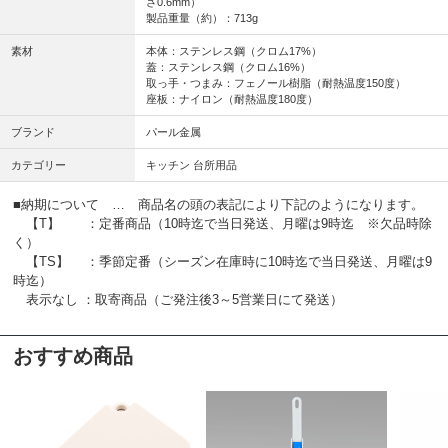
さ0.6mm）
製品重量（約）：713g
素材
本体：ステンレス鋼（クロム17%）
蓋：ステンレス鋼（クロム16%）
取っ手・つまみ：フェノール樹脂（耐熱温度150度）
座板：ナイロン（耐熱温度180度）
ブランド
パール金属
カテゴリー
キッチン 台所用品
■納期について … 商品名の頭の表記により下記のようになります。
【T】 ：定番商品（10時迄で当日発送、月曜は9時迄 ※欠品時除
く）
【TS】 ：季節定番（シーズン在庫時に10時迄で当日発送、月曜は9
時迄）
表示なし ：取寄商品（ご発注後3～5営業日にて発送）
おすすめ商品