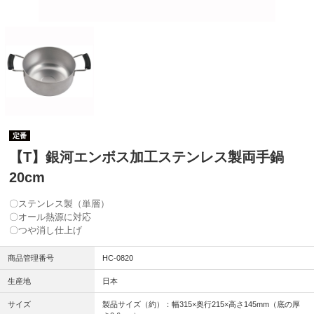
定番
【T】銀河エンボス加工ステンレス製両手鍋
20cm
〇ステンレス製（単層）
〇オール熱源に対応
〇つや消し仕上げ
商品管理番号
HC-0820
生産地
日本
サイズ
製品サイズ（約）：幅315×奥行215×高さ145mm（底の厚