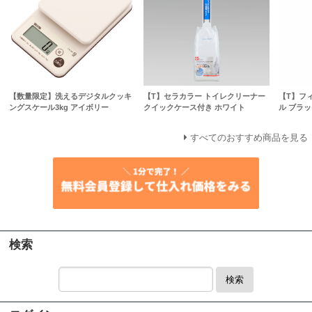
【数量限定】洗えるデジタルクッキ
【T】セラカラー トイレクリーナー
【T】フ
ングスケール3kg アイボリー
クイックケース付き ホワイト
ル ブラッ
すべてのおすすめ商品を見る
検索
検索