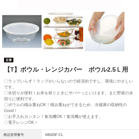
定番
【T】ボウル・レンジカバー ボウル2.5Ｌ用
〇ラップいらず！ラップがいらないので経済的ですし、環境にやさしい
です。
〇水切りが便利！お米を研ぐときにザバーっといけます。また野菜の水
切りに便利です。
〇ボウルの積み重ねOK！積み重ねができるため、冷蔵庫の収納性の
Good！
〇お手入れカンタン！食洗機OK！食洗機が使えます。
〇電子レンジOK！
商品管理番号
KB325F-CL