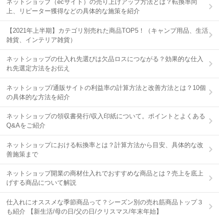
ネットショップ（ecサイト）の売り上げアップ方法とは？転換率向
上、リピーター獲得などの具体的な施策を紹介
【2021年上半期】カテゴリ別売れた商品TOP5！（キャンプ用品、生活
雑貨、インテリア雑貨）
ネットショップの仕入れ先選びは欠品ロスにつながる？効果的な仕入
れ先選定方法をお伝え
ネットショップ/通販サイトの利益率の計算方法と改善方法とは？10個
の具体的な方法を紹介
ネットショップの領収書発行/収入印紙について。ポイントとよくある
Q&Aをご紹介
ネットショップにおける転換率とは？計算方法から目安、具体的な改
善施策まで
ネットショップ開業の商材仕入れでおすすめな商品とは？売上を底上
げする商品について解説
仕入れにオススメな季節商品って？シーズン別の売れ筋商品トップ３
も紹介 【新生活/母の日/父の日/クリスマス/年末年始】