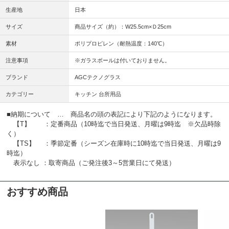
生産地
日本
サイズ
商品サイズ（約）：W25.5cm×Ｄ25cm
素材
ポリプロピレン（耐熱温度：140℃）
注意事項
※ガラスボールは付いておりません。
ブランド
AGCテクノグラス
カテゴリー
キッチン 台所用品
■納期について … 商品名の頭の表記により下記のようになります。
【T】 ：定番商品（10時迄で当日発送、月曜は9時迄 ※欠品時除
く）
【TS】 ：季節定番（シーズン在庫時に10時迄で当日発送、月曜は9
時迄）
表示なし ：取寄商品（ご発注後3～5営業日にて発送）
おすすめ商品