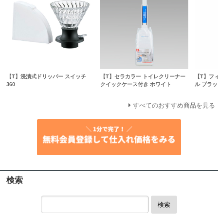
【T】浸漬式ドリッパー スイッチ
【T】セラカラー トイレクリーナー
【T】フ
360
クイックケース付き ホワイト
ル ブラッ
すべてのおすすめ商品を見る
検索
検索