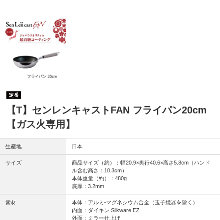
定番
【T】センレンキャストFAN フライパン20cm
【ガス火専用】
生産地
日本
サイズ
商品サイズ（約）：幅20.9×奥行40.6×高さ5.8cm（ハンド
ル含む高さ：10.3cm）
本体重量（約）：480g
底厚：3.2mm
素材
本体：アルミ-マグネシウム合金（玉子焼器を除く）
内面：ダイキン Silkware EZ
外面：ミラー仕上げ