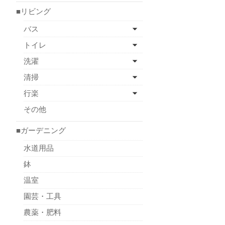
■リビング
バス
トイレ
洗濯
清掃
行楽
その他
■ガーデニング
水道用品
鉢
温室
園芸・工具
農薬・肥料