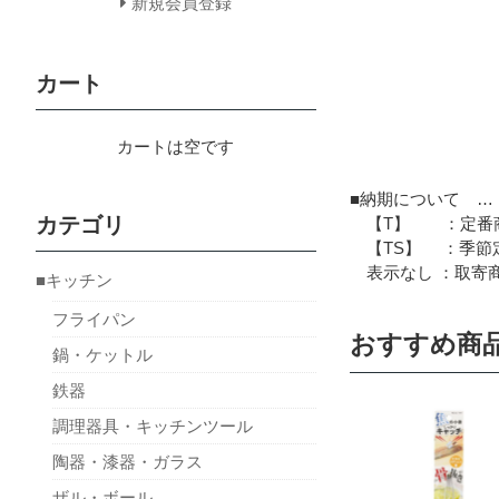
新規会員登録
カート
カートは空です
■納期について …
カテゴリ
【T】 ：定番商
【TS】 ：季節定
表示なし ：取寄商
■キッチン
フライパン
おすすめ商
鍋・ケットル
鉄器
調理器具・キッチンツール
陶器・漆器・ガラス
ザル・ボール