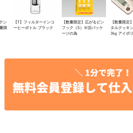
テン
【T】フィルターインコ
【数量限定】広がるピン
【数量限定
量限
ーヒーボトル ブラック
フック（S）※旧パッケ
タルクッキ
ージの為
3kg アイボ