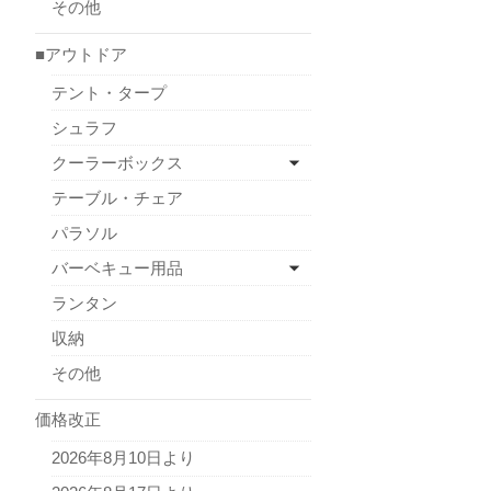
その他
■アウトドア
テント・タープ
シュラフ
クーラーボックス
テーブル・チェア
パラソル
バーベキュー用品
ランタン
収納
その他
価格改正
2026年8月10日より