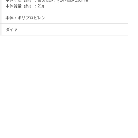
本体寸法（約）：横57x奥行き24×高さ130mm
本体質量（約）：21g
本体：ポリプロピレン
ダイヤ