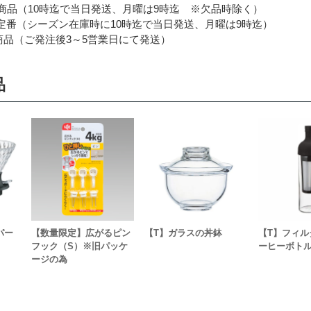
品（10時迄で当日発送、月曜は9時迄 ※欠品時除く）
番（シーズン在庫時に10時迄で当日発送、月曜は9時迄）
品（ご発注後3～5営業日にて発送）
品
パー
【数量限定】広がるピン
【T】ガラスの丼鉢
【T】フィル
フック（S）※旧パッケ
ーヒーボトル
ージの為