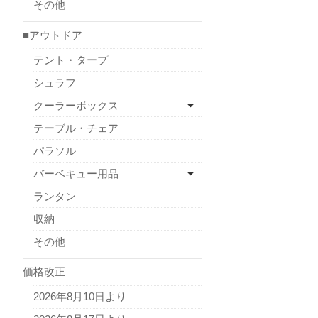
その他
■アウトドア
テント・タープ
シュラフ
クーラーボックス
テーブル・チェア
パラソル
バーベキュー用品
ランタン
収納
その他
価格改正
2026年8月10日より