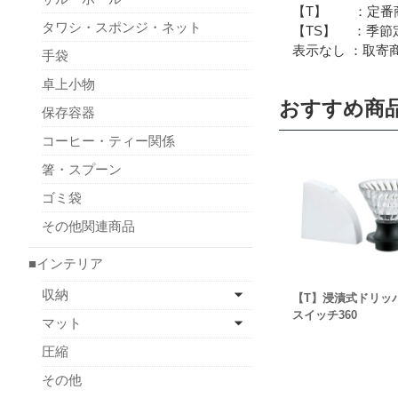
【T】 ：定番商
タワシ・スポンジ・ネット
【TS】 ：季節定
表示なし ：取寄商
手袋
卓上小物
おすすめ商
保存容器
コーヒー・ティー関係
箸・スプーン
ゴミ袋
その他関連商品
■インテリア
収納
【T】浸漬式ドリッ
スイッチ360
マット
圧縮
その他