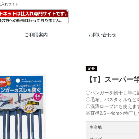
仕入れサイト
ご利用案内
お問い合わせ
定番
【T】スーパー竿
〇ハンガーを物干し竿に
〇毛布、バスタオルなど
〇洗濯ロープにも使えま
※直径2.5～4cmの物干
生産地