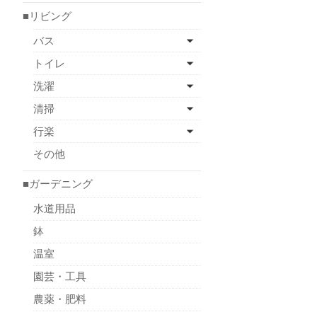
■リビング
バス
トイレ
洗濯
清掃
行楽
その他
■ガーデニング
水道用品
鉢
温室
園芸・工具
農薬・肥料