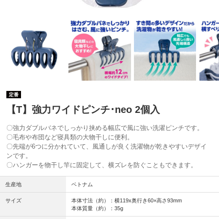
定番
【T】強力ワイドピンチ･neo 2個入
〇強力ダブルバネでしっかり挟める幅広で風に強い洗濯ピンチです。
〇毛布や布団など寝具類の大物干しに便利。
〇先端が6つに分かれていて、風通しが良く洗濯物が乾きやすいデザイ
ンです。
〇ハンガーを物干し竿に固定して、横ズレを防ぐこともできます。
生産地
ベトナム
サイズ
本体寸法（約）：横119x奥行き60×高さ93mm
本体質量（約）：35g