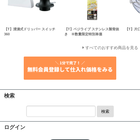
【T】浸漬式ドリッパー スイッチ
【T】ベジライブ ステンレス製骨抜
【T】片
360
き ※数量限定特別単価
すべてのおすすめ商品を見る
検索
検索
ログイン