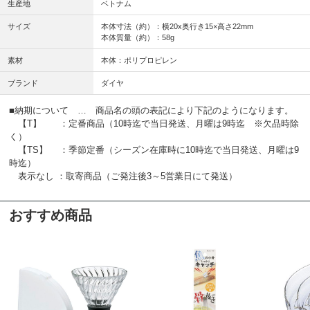
生産地
ベトナム
サイズ
本体寸法（約）：横20x奥行き15×高さ22mm
本体質量（約）：58g
素材
本体：ポリプロピレン
ブランド
ダイヤ
■納期について … 商品名の頭の表記により下記のようになります。
【T】 ：定番商品（10時迄で当日発送、月曜は9時迄 ※欠品時除
く）
【TS】 ：季節定番（シーズン在庫時に10時迄で当日発送、月曜は9
時迄）
表示なし ：取寄商品（ご発注後3～5営業日にて発送）
おすすめ商品