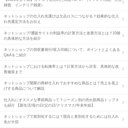
雑貨、インテリア雑貨）
ネットショップの仕入れ先選びは欠品ロスにつながる？効果的な仕入
れ先選定方法をお伝え
ネットショップ/通販サイトの利益率の計算方法と改善方法とは？10個
の具体的な方法を紹介
ネットショップの領収書発行/収入印紙について。ポイントとよくある
Q&Aをご紹介
ネットショップにおける転換率とは？計算方法から目安、具体的な改
善施策まで
ネットショップ開業の商材仕入れでおすすめな商品とは？売上を底上
げする商品について解説
仕入れにオススメな季節商品って？シーズン別の売れ筋商品トップ３
も紹介 【新生活/母の日/父の日/クリスマス/年末年始】
ネットショップで差別化するには？競合と差別化するためには仕入れ
先が大切