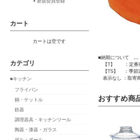
新規会員登録
カート
カートは空です
■納期について …
カテゴリ
【T】 ：定番商
【TS】 ：季節定
表示なし ：取寄商
■キッチン
フライパン
おすすめ商
鍋・ケットル
鉄器
調理器具・キッチンツール
陶器・漆器・ガラス
ザル・ボール