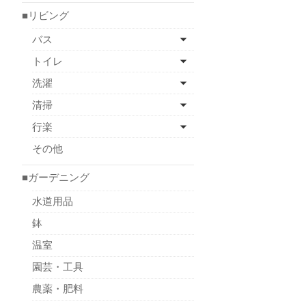
■リビング
バス
トイレ
洗濯
清掃
行楽
その他
■ガーデニング
水道用品
鉢
温室
園芸・工具
農薬・肥料