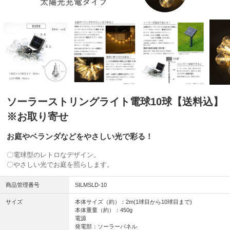
ソーラーストリングライト電球10球【送料込】
※お取り寄せ
お庭やベランダなどをやさしい光で彩る！
〇電球型のレトロなデザイン。
〇やさしい光でお庭を照らします。
商品管理番号
SILMSLD-10
サイズ
本体サイズ（約）：2m(1球目から10球目まで)
本体重量（約）：450g
電源
発電部：ソーラーパネル