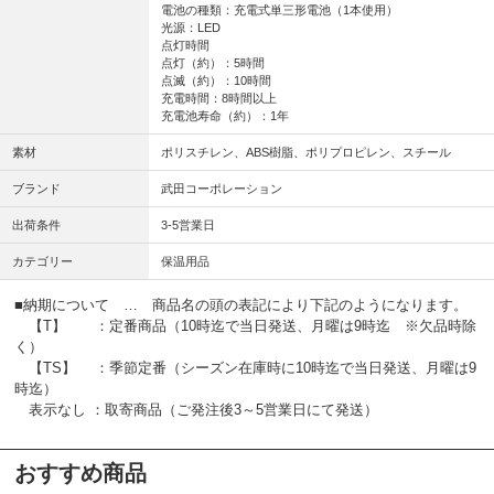
電池の種類：充電式単三形電池（1本使用）
光源：LED
点灯時間
点灯（約）：5時間
点滅（約）：10時間
充電時間：8時間以上
充電池寿命（約）：1年
素材
ポリスチレン、ABS樹脂、ポリプロピレン、スチール
ブランド
武田コーポレーション
出荷条件
3-5営業日
カテゴリー
保温用品
■納期について … 商品名の頭の表記により下記のようになります。
【T】 ：定番商品（10時迄で当日発送、月曜は9時迄 ※欠品時除
く）
【TS】 ：季節定番（シーズン在庫時に10時迄で当日発送、月曜は9
時迄）
表示なし ：取寄商品（ご発注後3～5営業日にて発送）
おすすめ商品