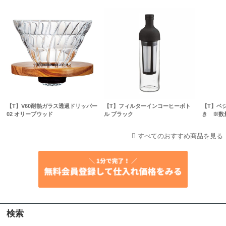
【T】V60耐熱ガラス透過ドリッパー
【T】フィルターインコーヒーボト
【T】ベ
02 オリーブウッド
ル ブラック
き ※数
すべてのおすすめ商品を見る
検索