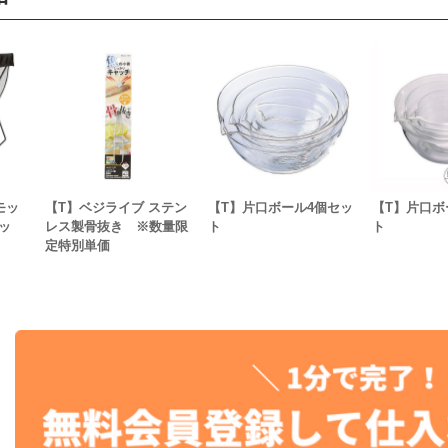
モッ
【T】ベジライブ ステン
【T】片口ボール4個セッ
【T】片口ボ
ッ
レス製骨抜き ※数量限
ト
ト
定特別単価