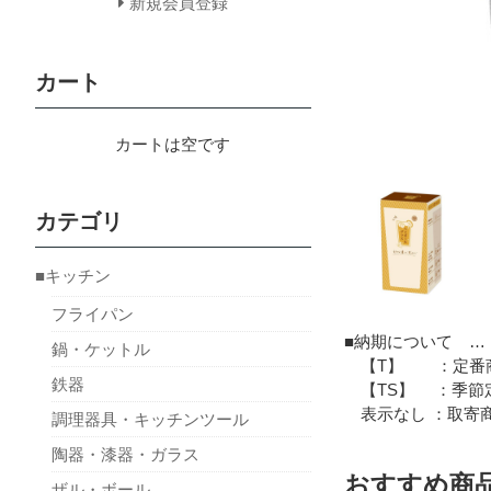
新規会員登録
カート
カートは空です
カテゴリ
■キッチン
フライパン
■納期について …
鍋・ケットル
【T】 ：定番商
鉄器
【TS】 ：季節定
表示なし ：取寄商
調理器具・キッチンツール
陶器・漆器・ガラス
おすすめ商
ザル・ボール