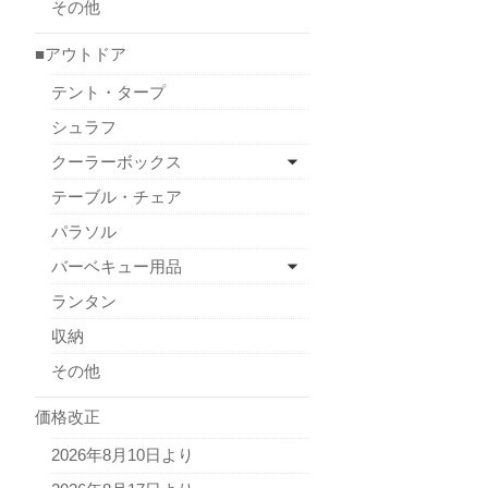
その他
■アウトドア
テント・タープ
シュラフ
クーラーボックス
テーブル・チェア
パラソル
バーベキュー用品
ランタン
収納
その他
価格改正
2026年8月10日より