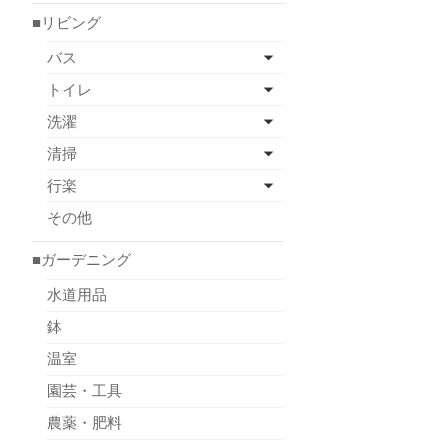
■リビング
バス
トイレ
洗濯
清掃
行楽
その他
■ガーデニング
水道用品
鉢
温室
園芸・工具
農薬・肥料