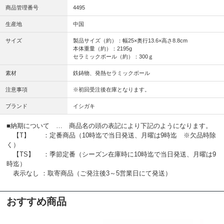
商品管理番号
4495
生産地
中国
サイズ
製品サイズ（約）：幅25×奥行13.6×高さ8.8cm
本体重量（約）：2195g
セラミックボール（約）：300ｇ
素材
鉄鋳物、発熱セラミックボール
注意事項
※初回受注後在庫となります。
ブランド
イシガキ
■納期について … 商品名の頭の表記により下記のようになります。
【T】 ：定番商品（10時迄で当日発送、月曜は9時迄 ※欠品時除
く）
【TS】 ：季節定番（シーズン在庫時に10時迄で当日発送、月曜は9
時迄）
表示なし ：取寄商品（ご発注後3～5営業日にて発送）
おすすめ商品