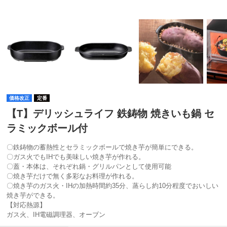
価格改正
定番
【T】デリッシュライフ 鉄鋳物 焼きいも鍋 セ
ラミックボール付
〇鉄鋳物の蓄熱性とセラミックボールで焼き芋が簡単にできる。
〇ガス火でもIHでも美味しい焼き芋が作れる。
〇蓋・本体は、それぞれ鍋・グリルパンとして使用可能
〇焼き芋だけで無く多彩なお料理が作れる。
〇焼き芋のガス火・IHの加熱時間約35分、蒸らし約10分程度でおいしい
焼き芋ができる。
【対応熱源】
ガス火、IH電磁調理器、オーブン