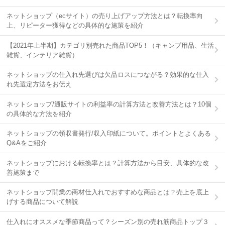
ネットショップ（ecサイト）の売り上げアップ方法とは？転換率向
上、リピーター獲得などの具体的な施策を紹介
【2021年上半期】カテゴリ別売れた商品TOP5！（キャンプ用品、生活
雑貨、インテリア雑貨）
ネットショップの仕入れ先選びは欠品ロスにつながる？効果的な仕入
れ先選定方法をお伝え
ネットショップ/通販サイトの利益率の計算方法と改善方法とは？10個
の具体的な方法を紹介
ネットショップの領収書発行/収入印紙について。ポイントとよくある
Q&Aをご紹介
ネットショップにおける転換率とは？計算方法から目安、具体的な改
善施策まで
ネットショップ開業の商材仕入れでおすすめな商品とは？売上を底上
げする商品について解説
仕入れにオススメな季節商品って？シーズン別の売れ筋商品トップ３