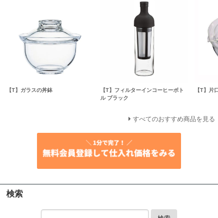
【T】ガラスの丼鉢
【T】フィルターインコーヒーボト
【T】片
ル ブラック
すべてのおすすめ商品を見る
検索