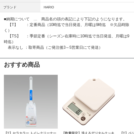
ブランド
HARIO
■納期について … 商品名の頭の表記により下記のようになります。
【T】 ：定番商品（10時迄で当日発送、月曜は9時迄 ※欠品時除
く）
【TS】 ：季節定番（シーズン在庫時に10時迄で当日発送、月曜は9
時迄）
表示なし ：取寄商品（ご発注後3～5営業日にて発送）
おすすめ商品
【T】セラカラー トイレクリーナー
【数量限定】洗えるデジタルクッキ
【T】ベ