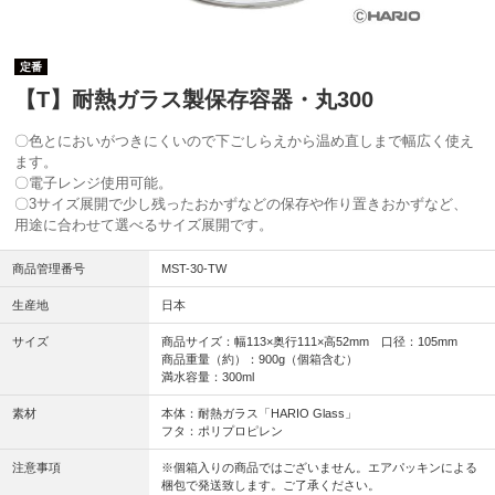
定番
【T】耐熱ガラス製保存容器・丸300
〇色とにおいがつきにくいので下ごしらえから温め直しまで幅広く使え
ます。
〇電子レンジ使用可能。
〇3サイズ展開で少し残ったおかずなどの保存や作り置きおかずなど、
用途に合わせて選べるサイズ展開です。
商品管理番号
MST-30-TW
生産地
日本
サイズ
商品サイズ：幅113×奥行111×高52mm 口径：105mm
商品重量（約）：900g（個箱含む）
満水容量：300ml
素材
本体：耐熱ガラス「HARIO Glass」
フタ：ポリプロピレン
注意事項
※個箱入りの商品ではございません。エアパッキンによる
梱包で発送致します。ご了承ください。