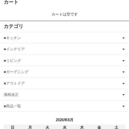
カート
カートは空です
カテゴリ
■キッチン
■インテリア
■リビング
■ガーデニング
■アウトドア
価格改正
■商品一覧
2026年8月
日
月
火
水
木
金
土