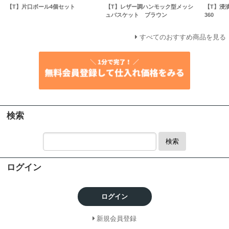
【T】片口ボール4個セット
【T】レザー調ハンモック型メッシ
【T】浸
ュバスケット ブラウン
360
すべてのおすすめ商品を見る
検索
検索
ログイン
ログイン
新規会員登録