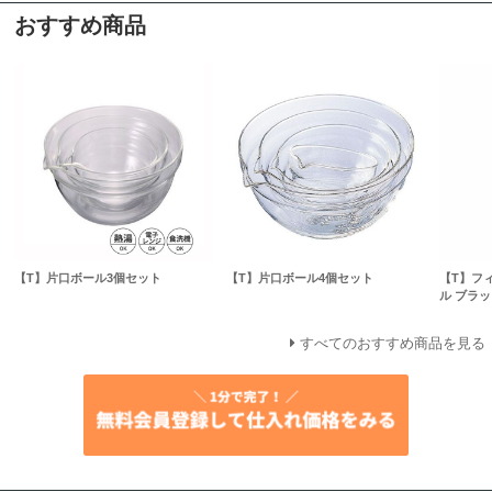
おすすめ商品
【T】片口ボール3個セット
【T】片口ボール4個セット
【T】フ
ル ブラッ
すべてのおすすめ商品を見る