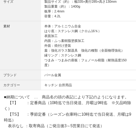
サイズ
製品サイズ（約）：幅335×奥行285×高さ130mm
製品重量（約）：1400g
板厚：2.4mm
容量：4.2L
素材
本体：アルミニウム合金
はり底：ステンレス鋼（クロム16％）
表面加工
内面：ふっ素樹脂塗膜加工
外面：焼付け塗装
蓋：強化ガラス製器具 強化の種類（全面物理強化）
縁リング：ステンレス鋼
つまみ・つまみの座板：フェノール樹脂（耐熱温度150
度）
ブランド
パール金属
カテゴリー
キッチン 台所用品
■納期について … 商品名の頭の表記により下記のようになります。
【T】 ：定番商品（10時迄で当日発送、月曜は9時迄 ※欠品時除
く）
【TS】 ：季節定番（シーズン在庫時に10時迄で当日発送、月曜は9
時迄）
表示なし ：取寄商品（ご発注後3～5営業日にて発送）