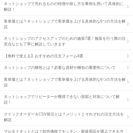
ネットショップで売れるものの特徴や探し方を事例を用いて具体的に
解説！
客単価とは？ネットショップで客単価を上げる具体的な6つの方法を解
説
ネットショップのアクセスアップのための施策7選！施策を行う際の注
意点なども丁寧に解説していきます
【無料で使える】おすすめの注文フォーム4選
ネットショップの梱包とは？必要な資材や梱包の重要性について
客単価とは？ネットショップで客単価を上げる具体的な6つの方法を解
説
ネットショップでリピーターが獲得できない原因と対策について解
説！
クイックオーダー＆CSV発注とは？メリットとそれぞれの注文方法を
解説
マルモトネットとは？卸売価格でキッチン・家庭用品を購入できる方