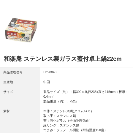
和楽庵 ステンレス製ガラス蓋付卓上鍋22cm
商品管理番号
HC-0043
生産地
中国
サイズ
製品サイズ（約）：幅300ｘ奥行235x高さ115mm（板厚：
0.4mm）
製品重量（約）：752g
素材
本体：ステンレス鋼(クロム14％）
取っ手：ステンレス鋼
蓋：強化ガラス（全面物理強化）
縁リング：ステンレス鋼
つまみ：フェノール樹脂（耐熱温度150度）