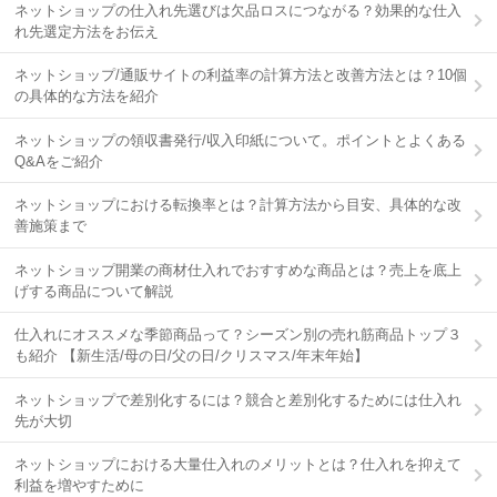
ネットショップの仕入れ先選びは欠品ロスにつながる？効果的な仕入
れ先選定方法をお伝え
ネットショップ/通販サイトの利益率の計算方法と改善方法とは？10個
の具体的な方法を紹介
ネットショップの領収書発行/収入印紙について。ポイントとよくある
Q&Aをご紹介
ネットショップにおける転換率とは？計算方法から目安、具体的な改
善施策まで
ネットショップ開業の商材仕入れでおすすめな商品とは？売上を底上
げする商品について解説
仕入れにオススメな季節商品って？シーズン別の売れ筋商品トップ３
も紹介 【新生活/母の日/父の日/クリスマス/年末年始】
ネットショップで差別化するには？競合と差別化するためには仕入れ
先が大切
ネットショップにおける大量仕入れのメリットとは？仕入れを抑えて
利益を増やすために