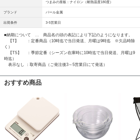
つまみの座板：ナイロン（耐熱温度180度）
ブランド
パール金属
出荷条件
3-5営業日
■納期について … 商品名の頭の表記により下記のようになります。
【T】 ：定番商品（10時迄で当日発送、月曜は9時迄 ※欠品時除
く）
【TS】 ：季節定番（シーズン在庫時に10時迄で当日発送、月曜は9
時迄）
表示なし ：取寄商品（ご発注後3～5営業日にて発送）
おすすめ商品