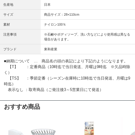
生産地
日本
サイズ
商品サイズ：28×110cm
素材
ナイロン100％
注意事項
※石鹸やボディソープ、洗い方などにより使用感は異なる
場合があります。
ブランド
東和産業
■納期について … 商品名の頭の表記により下記のようになります。
【T】 ：定番商品（10時迄で当日発送、月曜は9時迄 ※欠品時除
く）
【TS】 ：季節定番（シーズン在庫時に10時迄で当日発送、月曜は9
時迄）
表示なし ：取寄商品（ご発注後3～5営業日にて発送）
おすすめ商品