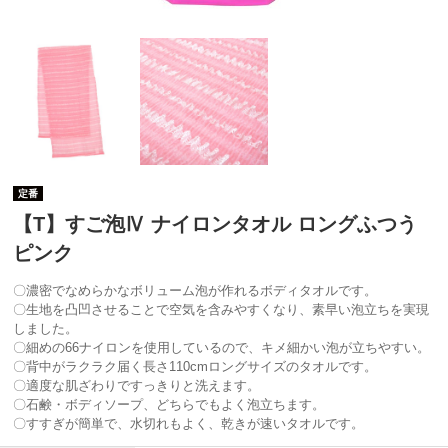
定番
【T】すご泡Ⅳ ナイロンタオル ロングふつう
ピンク
〇濃密でなめらかなボリューム泡が作れるボディタオルです。
〇生地を凸凹させることで空気を含みやすくなり、素早い泡立ちを実現
しました。
〇細めの66ナイロンを使用しているので、キメ細かい泡が立ちやすい。
〇背中がラクラク届く長さ110cmロングサイズのタオルです。
〇適度な肌ざわりですっきりと洗えます。
〇石鹸・ボディソープ、どちらでもよく泡立ちます。
〇すすぎが簡単で、水切れもよく、乾きが速いタオルです。