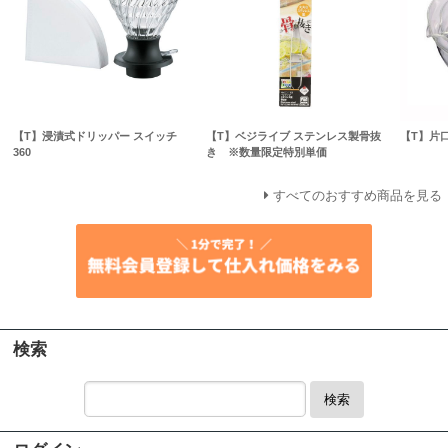
【T】浸漬式ドリッパー スイッチ
【T】ベジライブ ステンレス製骨抜
【T】片
360
き ※数量限定特別単価
すべてのおすすめ商品を見る
検索
検索