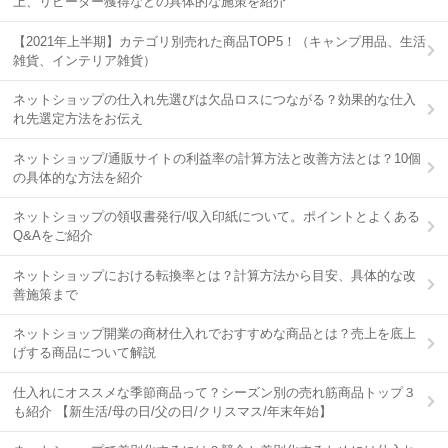
上、リピーター獲得などの具体的な施策を紹介
【2021年上半期】カテゴリ別売れた商品TOP5！（キャンプ用品、生活
雑貨、インテリア雑貨）
ネットショップの仕入れ先選びは欠品ロスにつながる？効果的な仕入
れ先選定方法をお伝え
ネットショップ/通販サイトの利益率の計算方法と改善方法とは？10個
の具体的な方法を紹介
ネットショップの領収書発行/収入印紙について。ポイントとよくある
Q&Aをご紹介
ネットショップにおける転換率とは？計算方法から目安、具体的な改
善施策まで
ネットショップ開業の商材仕入れでおすすめな商品とは？売上を底上
げする商品について解説
仕入れにオススメな季節商品って？シーズン別の売れ筋商品トップ３
も紹介 【新生活/母の日/父の日/クリスマス/年末年始】