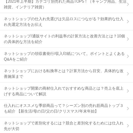
【2021年上半期】カテゴリ別売れた商品TOP5！（キャンプ用品、生活
雑貨、インテリア雑貨）
ネットショップの仕入れ先選びは欠品ロスにつながる？効果的な仕入
れ先選定方法をお伝え
ネットショップ/通販サイトの利益率の計算方法と改善方法とは？10個
の具体的な方法を紹介
ネットショップの領収書発行/収入印紙について。ポイントとよくある
Q&Aをご紹介
ネットショップにおける転換率とは？計算方法から目安、具体的な改
善施策まで
ネットショップ開業の商材仕入れでおすすめな商品とは？売上を底上
げする商品について解説
仕入れにオススメな季節商品って？シーズン別の売れ筋商品トップ３
も紹介 【新生活/母の日/父の日/クリスマス/年末年始】
ネットショップで差別化するには？競合と差別化するためには仕入れ
先が大切