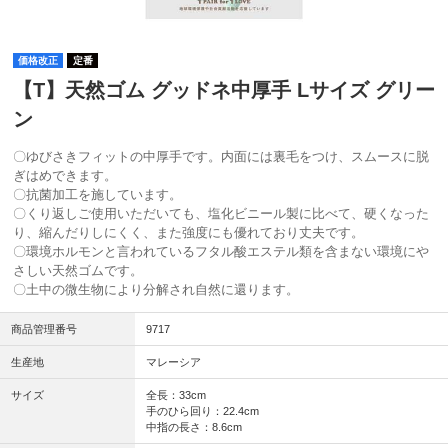
価格改正
定番
【T】天然ゴム グッドネ中厚手 Lサイズ グリー
ン
〇ゆびさきフィットの中厚手です。内面には裏毛をつけ、スムースに脱
ぎはめできます。
〇抗菌加工を施しています。
〇くり返しご使用いただいても、塩化ビニール製に比べて、硬くなった
り、縮んだりしにくく、また強度にも優れており丈夫です。
〇環境ホルモンと言われているフタル酸エステル類を含まない環境にや
さしい天然ゴムです。
〇土中の微生物により分解され自然に還ります。
商品管理番号
9717
生産地
マレーシア
サイズ
全長：33cm
手のひら回り：22.4cm
中指の長さ：8.6cm