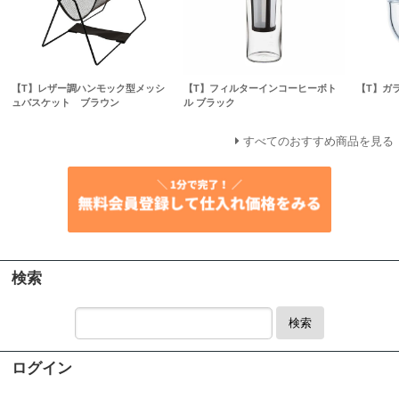
【T】レザー調ハンモック型メッシ
【T】フィルターインコーヒーボト
【T】ガ
ュバスケット ブラウン
ル ブラック
すべてのおすすめ商品を見る
検索
検索
ログイン