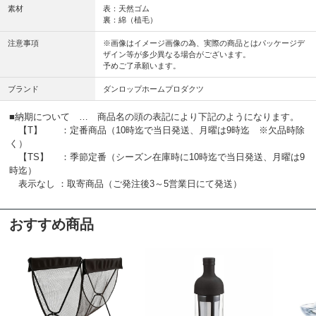
素材
表：天然ゴム
裏：綿（植毛）
注意事項
※画像はイメージ画像の為、実際の商品とはパッケージデ
ザイン等が多少異なる場合がございます。
予めご了承願います。
ブランド
ダンロップホームプロダクツ
■納期について … 商品名の頭の表記により下記のようになります。
【T】 ：定番商品（10時迄で当日発送、月曜は9時迄 ※欠品時除
く）
【TS】 ：季節定番（シーズン在庫時に10時迄で当日発送、月曜は9
時迄）
表示なし ：取寄商品（ご発注後3～5営業日にて発送）
おすすめ商品