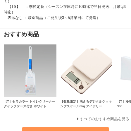
く）
【TS】 ：季節定番（シーズン在庫時に10時迄で当日発送、月曜は9
時迄）
表示なし ：取寄商品（ご発注後3～5営業日にて発送）
おすすめ商品
【T】セラカラー トイレクリーナー
【数量限定】洗えるデジタルクッキ
【T】浸
クイックケース付き ホワイト
ングスケール3kg アイボリー
360
すべてのおすすめ商品を見る