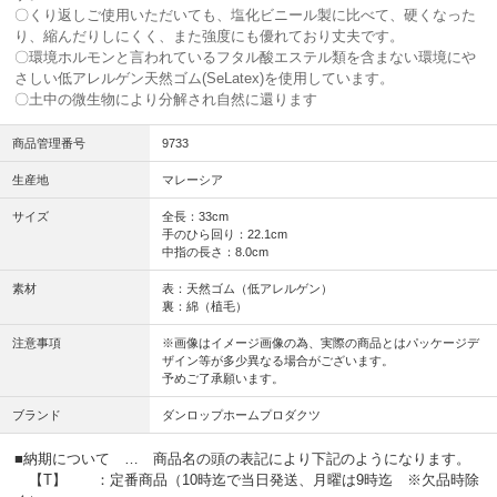
〇くり返しご使用いただいても、塩化ビニール製に比べて、硬くなった
り、縮んだりしにくく、また強度にも優れており丈夫です。
〇環境ホルモンと言われているフタル酸エステル類を含まない環境にや
さしい低アレルゲン天然ゴム(SeLatex)を使用しています。
〇土中の微生物により分解され自然に還ります
商品管理番号
9733
生産地
マレーシア
サイズ
全長：33cm
手のひら回り：22.1cm
中指の長さ：8.0cm
素材
表：天然ゴム（低アレルゲン）
裏：綿（植毛）
注意事項
※画像はイメージ画像の為、実際の商品とはパッケージデ
ザイン等が多少異なる場合がございます。
予めご了承願います。
ブランド
ダンロップホームプロダクツ
■納期について … 商品名の頭の表記により下記のようになります。
【T】 ：定番商品（10時迄で当日発送、月曜は9時迄 ※欠品時除