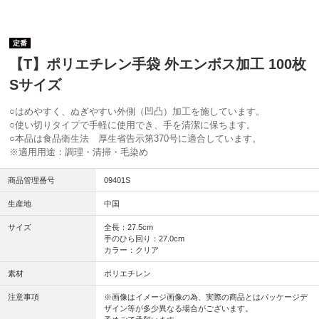
定番
【T】ポリエチレン手袋 外エンボス加工 100枚
Sサイズ
○はめやすく、ぬぎやすい外側（凹凸）加工を施しています。
○使い切りタイプで手軽に使用でき、手を清潔に保ちます。
○本品は食品衛生法 厚生省告示第370号に適合しています。
※適用用途：調理・清掃・毛染め
商品管理番号
09401S
生産地
中国
サイズ
全長：27.5cm
手のひら回り：27.0cm
カラー：クリア
素材
ポリエチレン
注意事項
※画像はイメージ画像の為、実際の商品とはパッケージデ
ザイン等が多少異なる場合がございます。