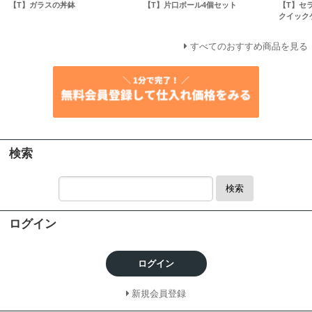
【T】ガラスの丼鉢
【T】片口ボール4個セット
【T】セ
クイック
すべてのおすすめ商品を見る
検索
検索
ログイン
ログイン
新規会員登録