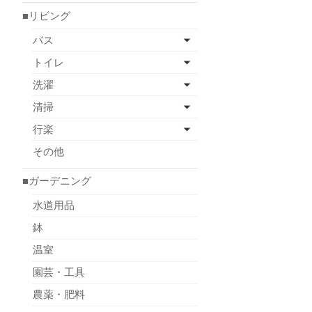
■リビング
バス
トイレ
洗濯
清掃
行楽
その他
■ガーデニング
水道用品
鉢
温室
園芸・工具
農薬・肥料