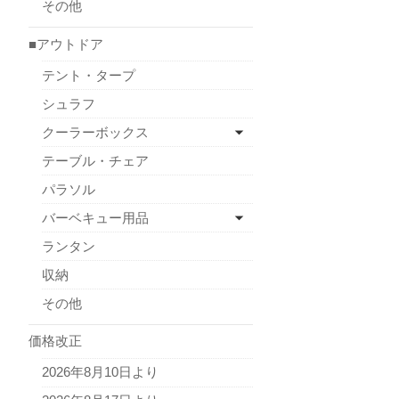
その他
■アウトドア
テント・タープ
シュラフ
クーラーボックス
テーブル・チェア
パラソル
バーベキュー用品
ランタン
収納
その他
価格改正
2026年8月10日より