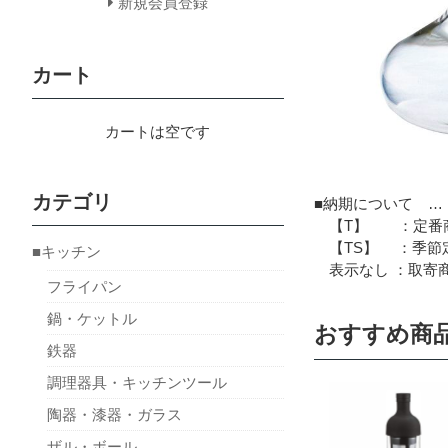
新規会員登録
カート
カートは空です
カテゴリ
■納期について …
【T】 ：定番商
【TS】 ：季節定
■キッチン
表示なし ：取寄商
フライパン
鍋・ケットル
おすすめ商
鉄器
調理器具・キッチンツール
陶器・漆器・ガラス
ザル・ボール