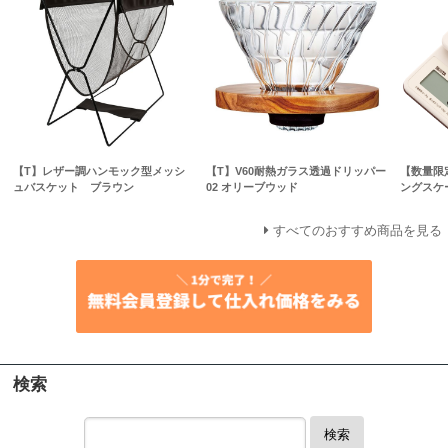
【T】レザー調ハンモック型メッシ
【T】V60耐熱ガラス透過ドリッパー
【数量限
ュバスケット ブラウン
02 オリーブウッド
ングスケー
すべてのおすすめ商品を見る
検索
検索