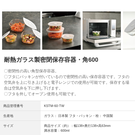
耐熱ガラス製密閉保存容器・角600
〇密閉性の高い角型保存容器。
〇フタにパッキンが付いているので密閉性の高い保存容器です。フタの
空気弁を上に引き上げると電子レンジでの使用が可能です。保存する場
合は空気弁を下に押し下げます。
〇フタを外してオーブン使用も可能です。
商品管理番号
KSTM-60-TW
生産地
ガラス： 日本製 フタ・パッキン・栓： 中国製
サイズ
商品サイズ（約）：幅138×奥行138×高63mm
満水容量：600ml