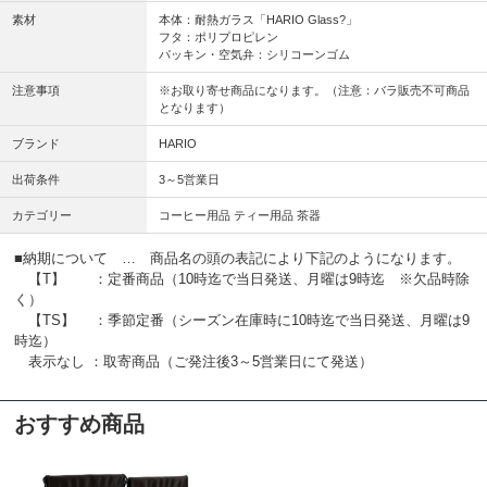
素材
本体：耐熱ガラス「HARIO Glass?」
フタ：ポリプロピレン
パッキン・空気弁：シリコーンゴム
注意事項
※お取り寄せ商品になります。（注意：バラ販売不可商品
となります）
ブランド
HARIO
出荷条件
3～5営業日
カテゴリー
コーヒー用品 ティー用品 茶器
■納期について … 商品名の頭の表記により下記のようになります。
【T】 ：定番商品（10時迄で当日発送、月曜は9時迄 ※欠品時除
く）
【TS】 ：季節定番（シーズン在庫時に10時迄で当日発送、月曜は9
時迄）
表示なし ：取寄商品（ご発注後3～5営業日にて発送）
おすすめ商品