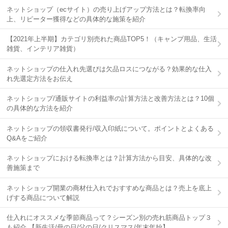
ネットショップ（ecサイト）の売り上げアップ方法とは？転換率向
上、リピーター獲得などの具体的な施策を紹介
【2021年上半期】カテゴリ別売れた商品TOP5！（キャンプ用品、生活
雑貨、インテリア雑貨）
ネットショップの仕入れ先選びは欠品ロスにつながる？効果的な仕入
れ先選定方法をお伝え
ネットショップ/通販サイトの利益率の計算方法と改善方法とは？10個
の具体的な方法を紹介
ネットショップの領収書発行/収入印紙について。ポイントとよくある
Q&Aをご紹介
ネットショップにおける転換率とは？計算方法から目安、具体的な改
善施策まで
ネットショップ開業の商材仕入れでおすすめな商品とは？売上を底上
げする商品について解説
仕入れにオススメな季節商品って？シーズン別の売れ筋商品トップ３
も紹介 【新生活/母の日/父の日/クリスマス/年末年始】