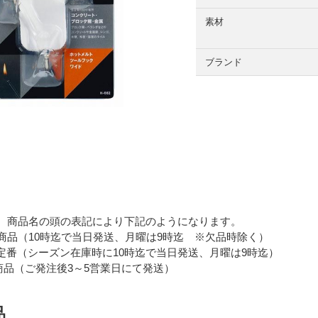
素材
ブランド
 商品名の頭の表記により下記のようになります。
品（10時迄で当日発送、月曜は9時迄 ※欠品時除く）
番（シーズン在庫時に10時迄で当日発送、月曜は9時迄）
品（ご発注後3～5営業日にて発送）
品