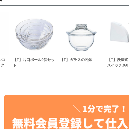
ンコ
【T】片口ボール4個セッ
【T】ガラスの丼鉢
【T】浸漬式
ック
ト
スイッチ360