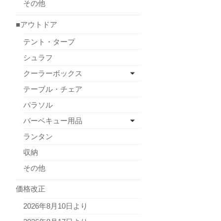
その他
■アウトドア
テント・タープ
シュラフ
クーラーボックス
テーブル・チェア
パラソル
バーベキュー用品
ランタン
収納
その他
価格改正
2026年8月10日より