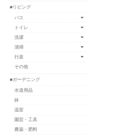
■リビング
バス
トイレ
洗濯
清掃
行楽
その他
■ガーデニング
水道用品
鉢
温室
園芸・工具
農薬・肥料