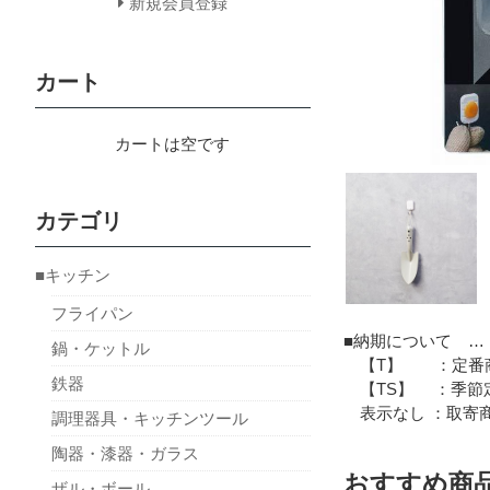
新規会員登録
カート
カートは空です
カテゴリ
■キッチン
フライパン
■納期について …
鍋・ケットル
【T】 ：定番商
鉄器
【TS】 ：季節定
表示なし ：取寄商
調理器具・キッチンツール
陶器・漆器・ガラス
おすすめ商
ザル・ボール