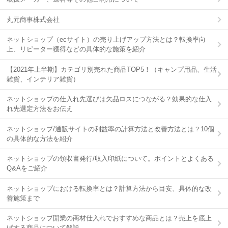
丸元商事株式会社
ネットショップ（ecサイト）の売り上げアップ方法とは？転換率向
上、リピーター獲得などの具体的な施策を紹介
【2021年上半期】カテゴリ別売れた商品TOP5！（キャンプ用品、生活
雑貨、インテリア雑貨）
ネットショップの仕入れ先選びは欠品ロスにつながる？効果的な仕入
れ先選定方法をお伝え
ネットショップ/通販サイトの利益率の計算方法と改善方法とは？10個
の具体的な方法を紹介
ネットショップの領収書発行/収入印紙について。ポイントとよくある
Q&Aをご紹介
ネットショップにおける転換率とは？計算方法から目安、具体的な改
善施策まで
ネットショップ開業の商材仕入れでおすすめな商品とは？売上を底上
げする商品について解説