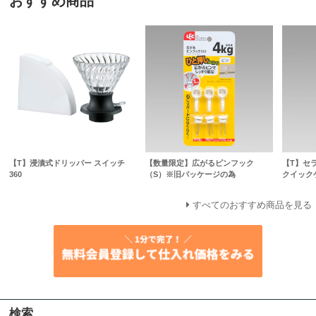
おすすめ商品
【T】浸漬式ドリッパー スイッチ
【数量限定】広がるピンフック
【T】セ
360
（S）※旧パッケージの為
クイック
すべてのおすすめ商品を見る
検索