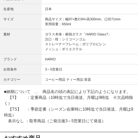
生産地
日本
サイズ
商品サイズ：幅87×奥行84×高300mm、口径71mm
実用容量：650ml
素材
ガラス本体：耐熱ガラス「HARIO Glass?」
注口・栓：シリコーンゴム
ストレーナーフレーム：ポリプロピレン
メッシュ：ポリエステル
ブランド
HARIO
出荷条件
3～5営業日
カテゴリー
コーヒー用品 ティー用品 茶器
■納期について … 商品名の頭の表記により下記のようになります。
【T】 ：定番商品（10時迄で当日発送、月曜は9時迄 ※欠品時除
く）
【TS】 ：季節定番（シーズン在庫時に10時迄で当日発送、月曜は9
時迄）
表示なし ：取寄商品（ご発注後3～5営業日にて発送）