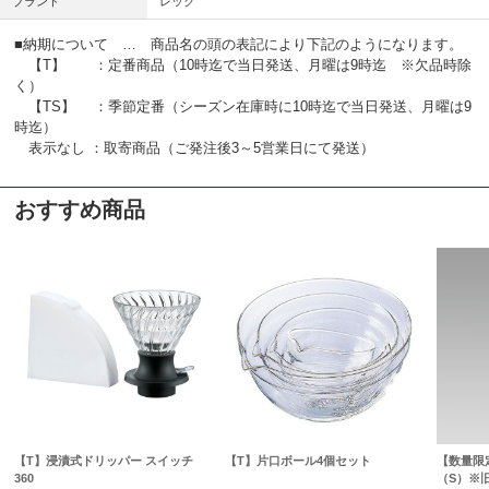
ブランド
レック
■納期について … 商品名の頭の表記により下記のようになります。
【T】 ：定番商品（10時迄で当日発送、月曜は9時迄 ※欠品時除
く）
【TS】 ：季節定番（シーズン在庫時に10時迄で当日発送、月曜は9
時迄）
表示なし ：取寄商品（ご発注後3～5営業日にて発送）
おすすめ商品
【T】浸漬式ドリッパー スイッチ
【T】片口ボール4個セット
【数量限
360
（S）※