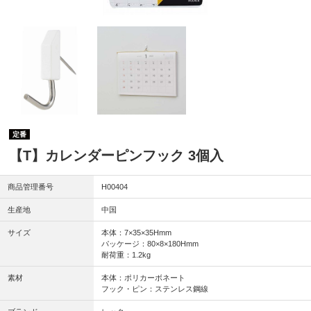
定番
【T】カレンダーピンフック 3個入
商品管理番号
H00404
生産地
中国
サイズ
本体：7×35×35Hmm
パッケージ：80×8×180Hmm
耐荷重：1.2kg
素材
本体：ポリカーボネート
フック・ピン：ステンレス鋼線