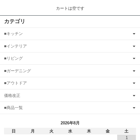
カートは空です
カテゴリ
■キッチン
■インテリア
■リビング
■ガーデニング
■アウトドア
価格改正
■商品一覧
2026年8月
日
月
火
水
木
金
土
1