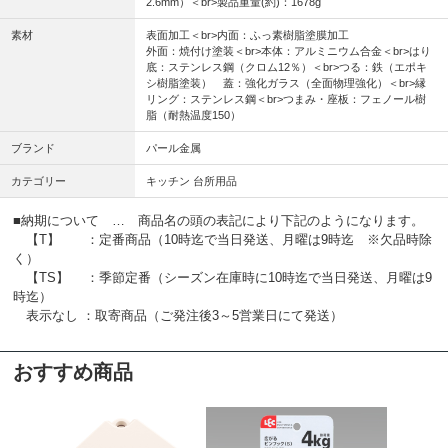
2.6mm）＜br>製品重量(約)：1678g
素材
表面加工＜br>内面：ふっ素樹脂塗膜加工
外面：焼付け塗装＜br>本体：アルミニウム合金＜br>はり
底：ステンレス鋼（クロム12％）＜br>つる：鉄（エポキ
シ樹脂塗装） 蓋：強化ガラス（全面物理強化）＜br>縁
リング：ステンレス鋼＜br>つまみ・座板：フェノール樹
脂（耐熱温度150）
ブランド
パール金属
カテゴリー
キッチン 台所用品
■納期について … 商品名の頭の表記により下記のようになります。
【T】 ：定番商品（10時迄で当日発送、月曜は9時迄 ※欠品時除
く）
【TS】 ：季節定番（シーズン在庫時に10時迄で当日発送、月曜は9
時迄）
表示なし ：取寄商品（ご発注後3～5営業日にて発送）
おすすめ商品