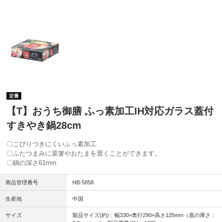
定番
【T】おうち御膳 ふっ素加工IH対応ガラス蓋付
すきやき鍋28cm
〇こびりつきにくいふっ素加工
〇ふたつまみに菜箸やおたまを置くことができます。
〇鍋の深さ61mm
商品管理番号
HB-5858
生産地
中国
サイズ
製品サイズ(約)：幅330×奥行290×高さ125mm（底の厚さ：