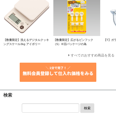
【数量限定】洗えるデジタルクッキ
【数量限定】広がるピンフック
【T】ガ
ングスケール3kg アイボリー
（S）※旧パッケージの為
すべてのおすすめ商品を見る
検索
検索