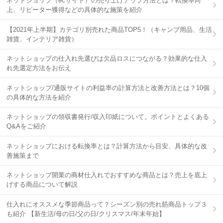
ネットショップ（ecサイト）の売り上げアップ方法とは？転換率向
上、リピーター獲得などの具体的な施策を紹介
【2021年上半期】カテゴリ別売れた商品TOP5！（キャンプ用品、生活
雑貨、インテリア雑貨）
ネットショップの仕入れ先選びは欠品ロスにつながる？効果的な仕入
れ先選定方法をお伝え
ネットショップ/通販サイトの利益率の計算方法と改善方法とは？10個
の具体的な方法を紹介
ネットショップの領収書発行/収入印紙について。ポイントとよくある
Q&Aをご紹介
ネットショップにおける転換率とは？計算方法から目安、具体的な改
善施策まで
ネットショップ開業の商材仕入れでおすすめな商品とは？売上を底上
げする商品について解説
仕入れにオススメな季節商品って？シーズン別の売れ筋商品トップ３
も紹介 【新生活/母の日/父の日/クリスマス/年末年始】