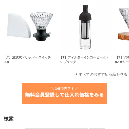
【T】浸漬式ドリッパー スイッチ
【T】フィルターインコーヒーボト
【T】V
360
ル ブラック
02 オリ
すべてのおすすめ商品を見る
検索