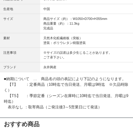
生産地
中国
サイズ
商品サイズ（約）：W1050×D700×H355mm
商品重量（約）：11.3kg
完成品
素材
天然木化粧繊維板（突板）
塗装：ポリウレタン樹脂塗装
注意事項
※サイズの誤差は多少生じることがあります。
ご了承下さい。
ブランド
永井興産
■納期について … 商品名の頭の表記により下記のようになります。
【T】 ：定番商品（10時迄で当日発送、月曜は9時迄 ※欠品時除
く）
【TS】 ：季節定番（シーズン在庫時に10時迄で当日発送、月曜は9
時迄）
表示なし ：取寄商品（ご発注後3～5営業日にて発送）
おすすめ商品