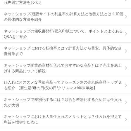
れ先選定方法をお伝え
ネットショップ/通販サイトの利益率の計算方法と改善方法とは？10個
の具体的な方法を紹介
ネットショップの領収書発行/収入印紙について。ポイントとよくある
Q&Aをご紹介
ネットショップにおける転換率とは？計算方法から目安、具体的な改
善施策まで
ネットショップ開業の商材仕入れでおすすめな商品とは？売上を底上
げする商品について解説
仕入れにオススメな季節商品って？シーズン別の売れ筋商品トップ３
も紹介 【新生活/母の日/父の日/クリスマス/年末年始】
ネットショップで差別化するには？競合と差別化するためには仕入れ
先が大切
ネットショップにおける大量仕入れのメリットとは？仕入れを抑えて
利益を増やすために