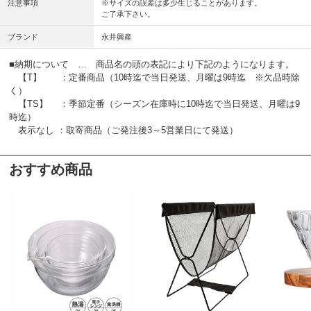
注意事項
※サイズの誤差は多少生じることがあります。
ご了承下さい。
ブランド
永井興産
■納期について … 商品名の頭の表記により下記のようになります。
【T】 ：定番商品（10時迄で当日発送、月曜は9時迄 ※欠品時除
く）
【TS】 ：季節定番（シーズン在庫時に10時迄で当日発送、月曜は9
時迄）
表示なし ：取寄商品（ご発注後3～5営業日にて発送）
おすすめ商品