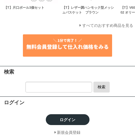
【T】片口ボール3個セット
【T】レザー調ハンモック型メッシ
【T】V
ュバスケット ブラウン
02 オリ
すべてのおすすめ商品を見る
検索
検索
ログイン
ログイン
新規会員登録