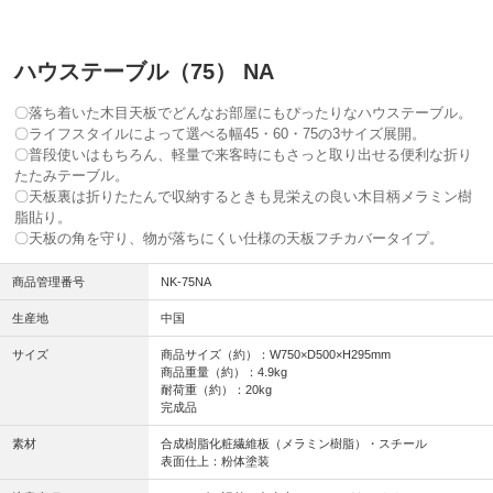
ハウステーブル（75） NA
〇落ち着いた木目天板でどんなお部屋にもぴったりなハウステーブル。
〇ライフスタイルによって選べる幅45・60・75の3サイズ展開。
〇普段使いはもちろん、軽量で来客時にもさっと取り出せる便利な折り
たたみテーブル。
〇天板裏は折りたたんで収納するときも見栄えの良い木目柄メラミン樹
脂貼り。
〇天板の角を守り、物が落ちにくい仕様の天板フチカバータイプ。
商品管理番号
NK-75NA
生産地
中国
サイズ
商品サイズ（約）：W750×D500×H295mm
商品重量（約）：4.9kg
耐荷重（約）：20kg
完成品
素材
合成樹脂化粧繊維板（メラミン樹脂）・スチール
表面仕上：粉体塗装