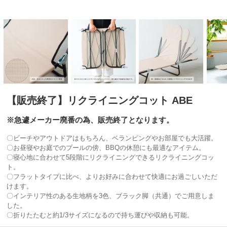
【販売終了】リクライニングコット ABE
※急遽メーカー廃番の為、販売終了となります。
〇ビーチやアウトドアはもちろん、ベランピングやお部屋でも大活躍。
〇お昼寝やお庭でのプールの傍、BBQの休憩にも最適なアイテム。
〇寝心地に合わせて5段階にリクライニングできるリクライニングコッ
ト。
〇フラットタイプに比べ、よりお好みに合わせて快適にお過ごしいただ
けます。
〇インテリア性のある生地柄を3色、ブラック脚（共通）でご用意しま
した。
〇折りたたむと約1/3サイズになるので持ち運びや収納も可能。