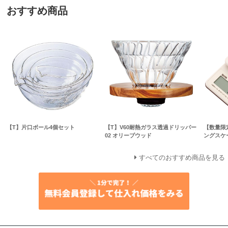
おすすめ商品
【T】片口ボール4個セット
【T】V60耐熱ガラス透過ドリッパー
【数量限
02 オリーブウッド
ングスケー
すべてのおすすめ商品を見る