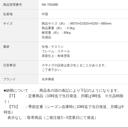
商品管理番号
NK-705ABE
生産地
中国
サイズ
商品サイズ（約）：W570×D1820×H250～880mm
商品重量（約）：4.3kg
耐荷重（約）：80kg
完成品
素材
生地：テスリン
フレーム：スチール
表面仕上：粉体塗装
注意事項
※サイズの誤差は多少生じることがあります。
ご了承下さい。
ブランド
永井興産
■納期について … 商品名の頭の表記により下記のようになります。
【T】 ：定番商品（10時迄で当日発送、月曜は9時迄 ※欠品時除
く）
【TS】 ：季節定番（シーズン在庫時に10時迄で当日発送、月曜は9
時迄）
表示なし ：取寄商品（ご発注後3～5営業日にて発送）