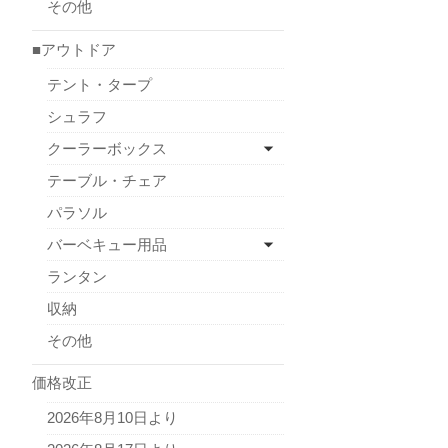
その他
■アウトドア
テント・タープ
シュラフ
クーラーボックス
テーブル・チェア
パラソル
バーベキュー用品
ランタン
収納
その他
価格改正
2026年8月10日より