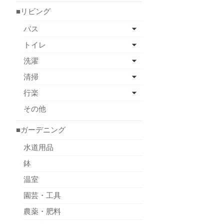
■リビング
バス
トイレ
洗濯
清掃
行楽
その他
■ガーデニング
水道用品
鉢
温室
園芸・工具
農薬・肥料