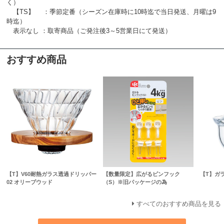
く）
【TS】 ：季節定番（シーズン在庫時に10時迄で当日発送、月曜は9
時迄）
表示なし ：取寄商品（ご発注後3～5営業日にて発送）
おすすめ商品
【T】V60耐熱ガラス透過ドリッパー
【数量限定】広がるピンフック
【T】ガ
02 オリーブウッド
（S）※旧パッケージの為
すべてのおすすめ商品を見る