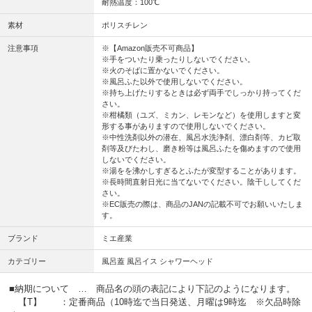
耐熱温度：100℃
素材
ポリスチレン
注意事項
※【Amazon販売不可商品】
※手をついたり乗ったりしないでください。
※火のそばに置かないでください。
※風呂ふた以外で使用しないでください。
※持ち上げたりするときは必ず両手でしっかり持ってくだ
さい。
※柑橘類（ユズ、ミカン、レモンなど）を使用しますと変
形する事がありますので使用しないでください。
※中性洗剤以外の潜在、風呂水洗浄剤、漂白剤等、カビ取
剤等及びたわし、磨き粉等は風呂ふたを傷めますので使用
しないでください。
※湯をを沸かしすぎるとふたが変型することがあります。
※長時間直射日光に当てないでください。陰干ししてくだ
さい。
※EC販売の際は、商品のJANの記載不可でお願いいたしま
す。
ブランド
ミエ産業
カテゴリー
風呂蓋 風呂イス シャワーヘッド
■納期について … 商品名の頭の表記により下記のようになります。
【T】 ：定番商品（10時迄で当日発送、月曜は9時迄 ※欠品時除