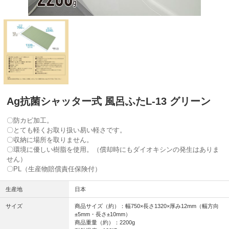
Ag抗菌シャッター式 風呂ふたL-13 グリーン
〇防カビ加工。
〇とても軽くお取り扱い易い軽さです。
〇収納に場所を取りません。
〇環境に優しい樹脂を使用。（償却時にもダイオキシンの発生はありま
せん）
〇PL（生産物賠償責任保険付）
生産地
日本
サイズ
商品サイズ（約）：幅750×長さ1320×厚み12mm（幅方向
±5mm・長さ±10mm）
商品重量（約）：2200g