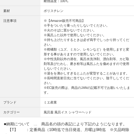
耐熱温度：100℃
素材
ポリスチレン
注意事項
※【Amazon販売不可商品】
※手をついたり乗ったりしないでください。
※火のそばに置かないでください。
※風呂ふた以外で使用しないでください。
※持ち上げたりするときは必ず両手でしっかり持ってくだ
さい。
※柑橘類（ユズ、ミカン、レモンなど）を使用しますと変
形する事がありますので使用しないでください。
※中性洗剤以外の潜在、風呂水洗浄剤、漂白剤等、カビ取
剤等及びたわし、磨き粉等は風呂ふたを傷めますので使用
しないでください。
※湯をを沸かしすぎるとふたが変型することがあります。
※長時間直射日光に当てないでください。陰干ししてくだ
さい。
※EC販売の際は、商品のJANの記載不可でお願いいたしま
す。
ブランド
ミエ産業
カテゴリー
風呂蓋 風呂イス シャワーヘッド
■納期について … 商品名の頭の表記により下記のようになります。
【T】 ：定番商品（10時迄で当日発送、月曜は9時迄 ※欠品時除