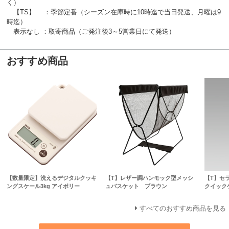
く）
【TS】 ：季節定番（シーズン在庫時に10時迄で当日発送、月曜は9
時迄）
表示なし ：取寄商品（ご発注後3～5営業日にて発送）
おすすめ商品
【数量限定】洗えるデジタルクッキ
【T】レザー調ハンモック型メッシ
【T】セ
ングスケール3kg アイボリー
ュバスケット ブラウン
クイック
すべてのおすすめ商品を見る