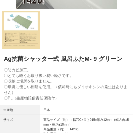
Ag抗菌シャッター式 風呂ふたM- 9 グリーン
〇防カビ加工。
〇とても軽くお取り扱い易い軽さです。
〇収納に場所を取りません。
〇環境に優しい樹脂を使用。（償却時にもダイオキシンの発生はありま
せん）
〇PL（生産物賠償責任保険付）
生産地
日本
サイズ
商品サイズ（約）：幅700×長さ915×厚み12mm（幅方向±5
mm・長さ±10mm）
商品重量（約）：1420g