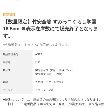
【数量限定】竹安全箸 すみっコぐらし学園
16.5cm ※表示在庫数にて販売終了となりま
す。
○先端部分は、すべり止め加工がしてあります。
商品管理番号
ANT2
生産地
日本
サイズ
製品サイズ（約）：長さ165mm
製品重量（約）：240g
素材
天然竹（アクリル塗装）
ブランド
スケーター(株)
■納期について … 商品名の頭の表記により下記のようになります。
【T】 ：定番商品（10時迄で当日発送、月曜は9時迄 ※欠品時除