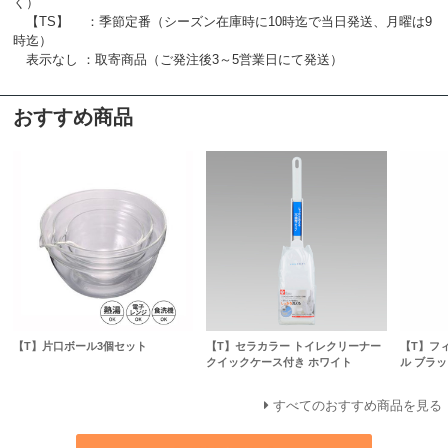
く）
【TS】 ：季節定番（シーズン在庫時に10時迄で当日発送、月曜は9
時迄）
表示なし ：取寄商品（ご発注後3～5営業日にて発送）
おすすめ商品
【T】片口ボール3個セット
【T】セラカラー トイレクリーナー
【T】フ
クイックケース付き ホワイト
ル ブラッ
すべてのおすすめ商品を見る