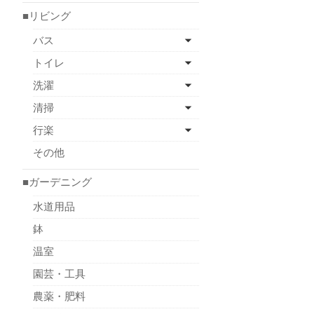
■リビング
バス
トイレ
洗濯
清掃
行楽
その他
■ガーデニング
水道用品
鉢
温室
園芸・工具
農薬・肥料