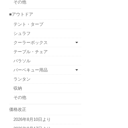
その他
■アウトドア
テント・タープ
シュラフ
クーラーボックス
テーブル・チェア
パラソル
バーベキュー用品
ランタン
収納
その他
価格改正
2026年8月10日より