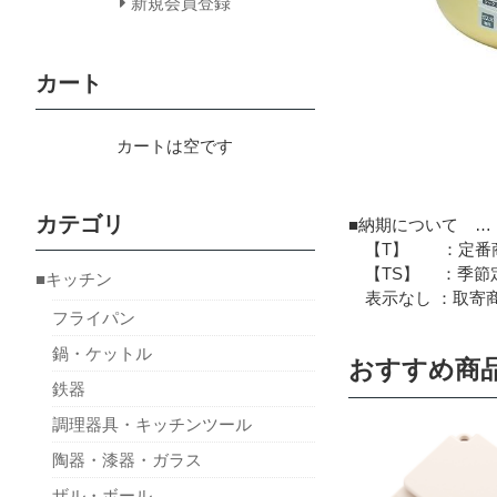
新規会員登録
カート
カートは空です
カテゴリ
■納期について …
【T】 ：定番商
【TS】 ：季節定
■キッチン
表示なし ：取寄商
フライパン
鍋・ケットル
おすすめ商
鉄器
調理器具・キッチンツール
陶器・漆器・ガラス
ザル・ボール