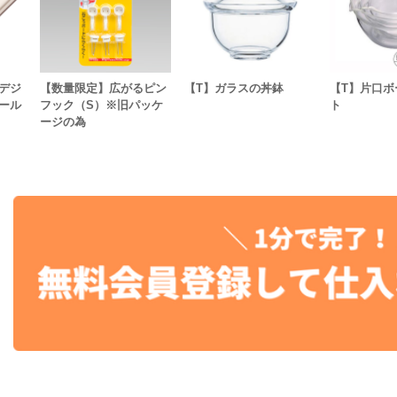
デジ
【数量限定】広がるピン
【T】ガラスの丼鉢
【T】片口ボ
ール
フック（S）※旧パッケ
ト
ージの為