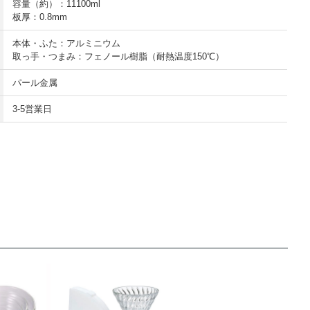
容量（約）：11100ml
板厚：0.8mm
本体・ふた：アルミニウム
取っ手・つまみ：フェノール樹脂（耐熱温度150℃）
パール金属
3-5営業日