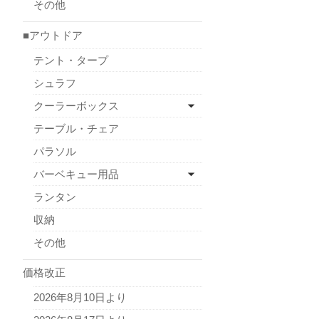
その他
■アウトドア
テント・タープ
シュラフ
クーラーボックス
テーブル・チェア
パラソル
バーベキュー用品
ランタン
収納
その他
価格改正
2026年8月10日より