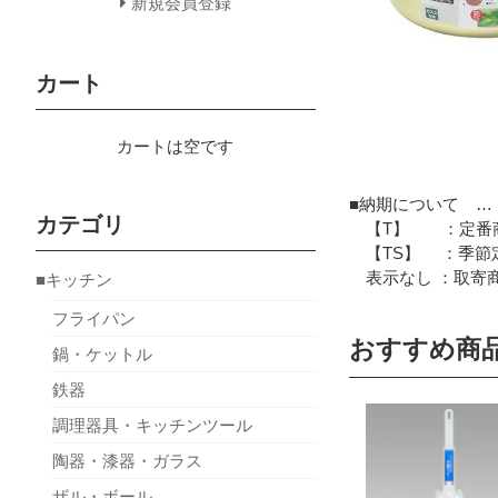
新規会員登録
カート
カートは空です
■納期について …
カテゴリ
【T】 ：定番商
【TS】 ：季節定
表示なし ：取寄商
■キッチン
フライパン
おすすめ商
鍋・ケットル
鉄器
調理器具・キッチンツール
陶器・漆器・ガラス
ザル・ボール