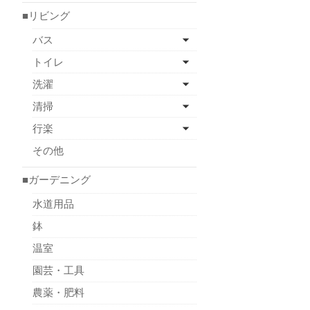
■リビング
バス
トイレ
洗濯
清掃
行楽
その他
■ガーデニング
水道用品
鉢
温室
園芸・工具
農薬・肥料