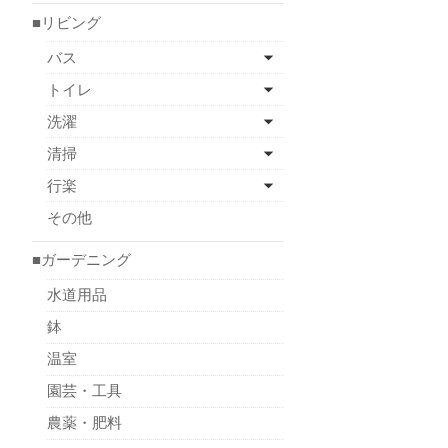
■リビング
バス
トイレ
洗濯
清掃
行楽
その他
■ガーデニング
水道用品
鉢
温室
園芸・工具
農薬・肥料