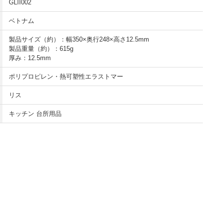
GLII002
ベトナム
製品サイズ（約）：幅350×奥行248×高さ12.5mm
製品重量（約）：615g
厚み：12.5mm
ポリプロピレン・熱可塑性エラストマー
リス
キッチン 台所用品