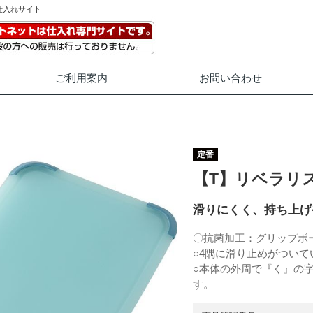
仕入れサイト
ご利用案内
お問い合わせ
定番
【T】リベラリス
滑りにくく、持ち上げ
〇抗菌加工：グリップボード（
○4隅に滑り止めがつい
○本体の外周で『く』の
す。