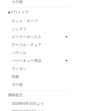
その他
■アウトドア
テント・タープ
シュラフ
クーラーボックス
テーブル・チェア
パラソル
バーベキュー用品
ランタン
収納
その他
価格改正
2026年8月10日より