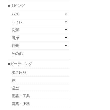
■リビング
バス
トイレ
洗濯
清掃
行楽
その他
■ガーデニング
水道用品
鉢
温室
園芸・工具
農薬・肥料