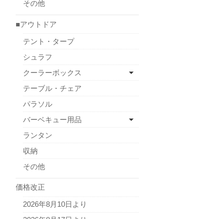
その他
■アウトドア
テント・タープ
シュラフ
クーラーボックス
テーブル・チェア
パラソル
バーベキュー用品
ランタン
収納
その他
価格改正
2026年8月10日より