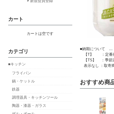
新規会員登録
カート
カートは空です
■納期について …
カテゴリ
【T】 ：定番商
【TS】 ：季節定
■キッチン
表示なし ：取寄商
フライパン
鍋・ケットル
おすすめ商
鉄器
調理器具・キッチンツール
陶器・漆器・ガラス
ザル・ボール