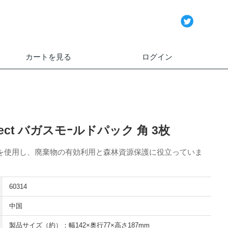
カートを見る
ログイン
elect バガスモｰルドパック 角 3枚
を使用し、廃棄物の有効利用と森林資源保護に役立っていま
60314
中国
製品サイズ（約）：幅142×奥行77×高さ187mm