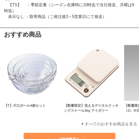
【TS】 ：季節定番（シーズン在庫時に10時迄で当日発送、月曜は9
時迄）
表示なし ：取寄商品（ご発注後3～5営業日にて発送）
おすすめ商品
【T】片口ボール4個セット
【数量限定】洗えるデジタルクッキ
【数量限
ングスケール3kg アイボリー
（S）※
すべてのおすすめ商品を見る