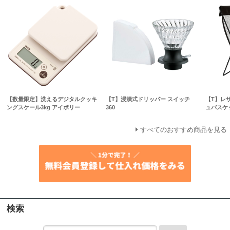
【数量限定】洗えるデジタルクッキ
【T】浸漬式ドリッパー スイッチ
【T】レ
ングスケール3kg アイボリー
360
ュバスケ
すべてのおすすめ商品を見る
検索