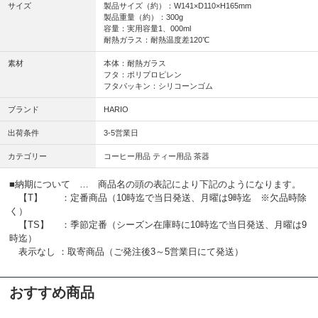
サイズ
製品サイズ（約）：W141×D110×H165mm
製品重量（約）：300g
容量：実用容量1、000ml
耐熱ガラス：耐熱温度差120℃
素材
本体：耐熱ガラス
フタ：ポリプロピレン
フタパッキン：シリコーンゴム
ブランド
HARIO
出荷条件
3-5営業日
カテゴリー
コーヒー用品 ティー用品 茶器
■納期について … 商品名の頭の表記により下記のようになります。
【T】 ：定番商品（10時迄で当日発送、月曜は9時迄 ※欠品時除
く）
【TS】 ：季節定番（シーズン在庫時に10時迄で当日発送、月曜は9
時迄）
表示なし ：取寄商品（ご発注後3～5営業日にて発送）
おすすめ商品