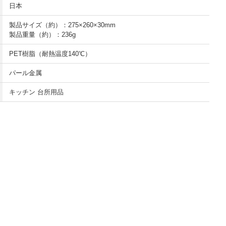
日本
製品サイズ（約）：275×260×30mm
製品重量（約）：236g
PET樹脂（耐熱温度140℃）
パール金属
キッチン 台所用品