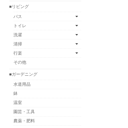
■リビング
バス
トイレ
洗濯
清掃
行楽
その他
■ガーデニング
水道用品
鉢
温室
園芸・工具
農薬・肥料