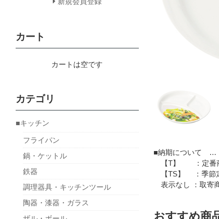
新規会員登録
カート
カートは空です
カテゴリ
■キッチン
フライパン
■納期について …
鍋・ケットル
【T】 ：定番商
鉄器
【TS】 ：季節定
表示なし ：取寄商
調理器具・キッチンツール
陶器・漆器・ガラス
おすすめ商
ザル・ボール