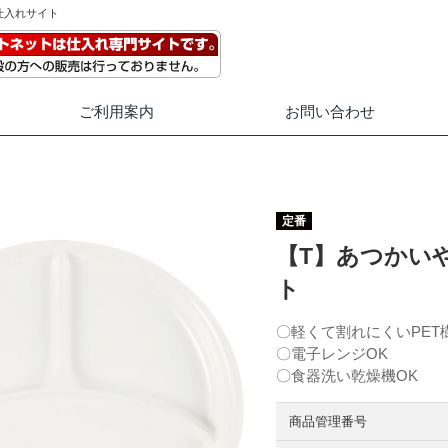
仕入れサイト
ご利用案内
お問い合わせ
定番
【T】あつかい
ト
〇軽くて割れにくいPET
〇電子レンジOK
〇食器洗い乾燥機OK
商品管理番号