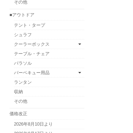
その他
■アウトドア
テント・タープ
シュラフ
クーラーボックス
テーブル・チェア
パラソル
バーベキュー用品
ランタン
収納
その他
価格改正
2026年8月10日より