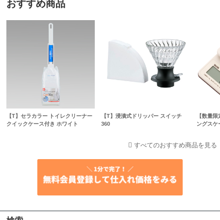
おすすめ商品
【T】セラカラー トイレクリーナー
【T】浸漬式ドリッパー スイッチ
【数量限
クイックケース付き ホワイト
360
ングスケー
すべてのおすすめ商品を見る