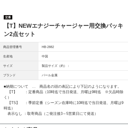
定番
【T】NEWエナジーチャージャー用交換パッキ
ン2点セット
商品管理番号
HB-2882
生産地
中国
サイズ
製品サイズ（約）：
ブランド
パール金属
■納期について … 商品名の頭の表記により下記のようになります。
【T】 ：定番商品（10時迄で当日発送、月曜は9時迄 ※欠品時除
く）
【TS】 ：季節定番（シーズン在庫時に10時迄で当日発送、月曜は9
時迄）
表示なし ：取寄商品（ご発注後3～5営業日にて発送）