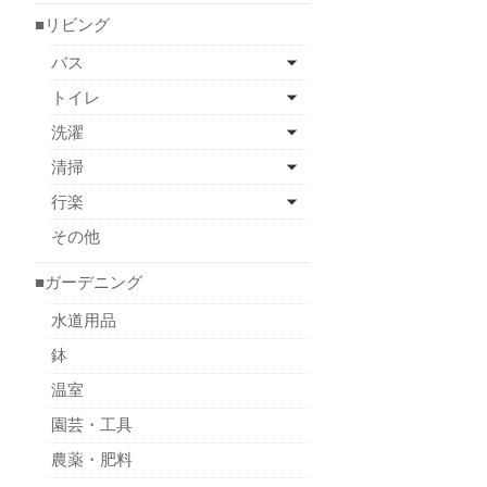
■リビング
バス
トイレ
洗濯
清掃
行楽
その他
■ガーデニング
水道用品
鉢
温室
園芸・工具
農薬・肥料