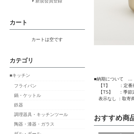
新規会員登録
カート
カートは空です
カテゴリ
■キッチン
■納期について …
【T】 ：定番商
フライパン
【TS】 ：季節定
鍋・ケットル
表示なし ：取寄商
鉄器
調理器具・キッチンツール
おすすめ商
陶器・漆器・ガラス
ザル・ボール