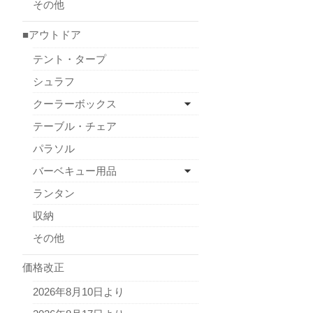
その他
■アウトドア
テント・タープ
シュラフ
クーラーボックス
テーブル・チェア
パラソル
バーベキュー用品
ランタン
収納
その他
価格改正
2026年8月10日より