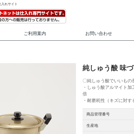
仕入れサイト
ご利用案内
お問い合わせ
純しゅう酸 味づく
〇純しゅう酸でいいもの
・しゅう酸アルマイト加
倍
・耐磨耗性（キズに対する
商品管理番号
生産地