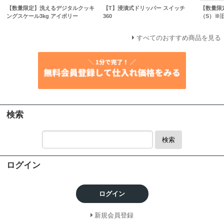
【数量限定】洗えるデジタルクッキ
【T】浸漬式ドリッパー スイッチ
【数量限
ングスケール3kg アイボリー
360
（S）※
すべてのおすすめ商品を見る
検索
検索
ログイン
ログイン
新規会員登録