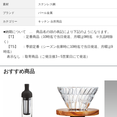
素材
ステンレス鋼
ブランド
パール金属
カテゴリー
キッチン 台所用品
■納期について … 商品名の頭の表記により下記のようになります。
【T】 ：定番商品（10時迄で当日発送、月曜は9時迄 ※欠品時除
く）
【TS】 ：季節定番（シーズン在庫時に10時迄で当日発送、月曜は9
時迄）
表示なし ：取寄商品（ご発注後3～5営業日にて発送）
おすすめ商品