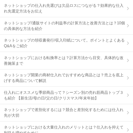
ネットショップの仕入れ先選びは欠品ロスにつながる？効果的な仕入
れ先選定方法をお伝え
ネットショップ/通販サイトの利益率の計算方法と改善方法とは？10個
の具体的な方法を紹介
ネットショップの領収書発行/収入印紙について。ポイントとよくある
Q&Aをご紹介
ネットショップにおける転換率とは？計算方法から目安、具体的な改
善施策まで
ネットショップ開業の商材仕入れでおすすめな商品とは？売上を底上
げする商品について解説
仕入れにオススメな季節商品って？シーズン別の売れ筋商品トップ３
も紹介 【新生活/母の日/父の日/クリスマス/年末年始】
ネットショップで差別化するには？競合と差別化するためには仕入れ
先が大切
ネットショップにおける大量仕入れのメリットとは？仕入れを抑えて
利益を増やすために