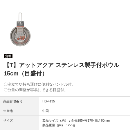
定番
【T】アットアクア ステンレス製手付ボウル
15cm（目盛付）
〇泡立てや持ち運びに便利なハンドル付。
〇分量の調整が容易にできる目盛付。
商品管理番号
HB-4135
生産地
中国
サイズ
製品サイズ（約）：全長285×幅170×高さ80mm
製品重量（約）：225g