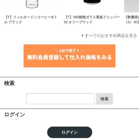
【T】フィルターインコーヒーボト
【T】V60耐熱ガラス透過ドリッパー
【数量限
ル ブラック
02 オリーブウッド
（S）※
すべてのおすすめ商品を見る
検索
検索
ログイン
ログイン