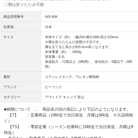
〇脚は折りたたみ可能
商品管理番号
INS-80K
生産地
日本
サイズ
本体サイズ（約）：幅250×奥行288×高さ333mm
※脚を折りたたんだ状態の寸法です。
脚を立てると高さが約5.5cm高くなります。
本体重量（約）：1800g
実容量：8.1L
保温効力：72度以上（6時間）、保冷効力：9度以下（6時
間）
素材
ステンレスタンク、ウレタン断熱材
ブランド
ピーコック
カテゴリー
アウトドア キャンプ 登山
■納期について … 商品名の頭の表記により下記のようになります。
【T】 ：定番商品（10時迄で当日発送、月曜は9時迄 ※欠品時除
く）
【TS】 ：季節定番（シーズン在庫時に10時迄で当日発送、月曜は9
時迄）