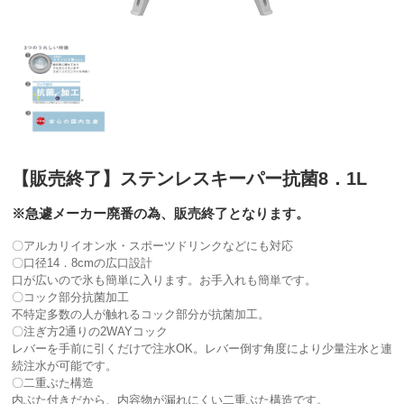
【販売終了】ステンレスキーパー抗菌8．1L
※急遽メーカー廃番の為、販売終了となります。
〇アルカリイオン水・スポーツドリンクなどにも対応
〇口径14．8cmの広口設計
口が広いので氷も簡単に入ります。お手入れも簡単です。
〇コック部分抗菌加工
不特定多数の人が触れるコック部分が抗菌加工。
〇注ぎ方2通りの2WAYコック
レバーを手前に引くだけで注水OK。レバー倒す角度により少量注水と連
続注水が可能です。
〇二重ぶた構造
内ぶた付きだから、内容物が漏れにくい二重ぶた構造です。