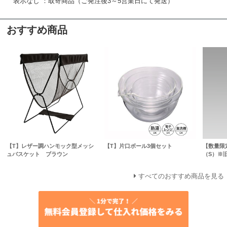
表示なし ：取寄商品（ご発注後3～5営業日にて発送）
おすすめ商品
【T】レザー調ハンモック型メッシ
【T】片口ボール3個セット
【数量限
ュバスケット ブラウン
（S）※
すべてのおすすめ商品を見る