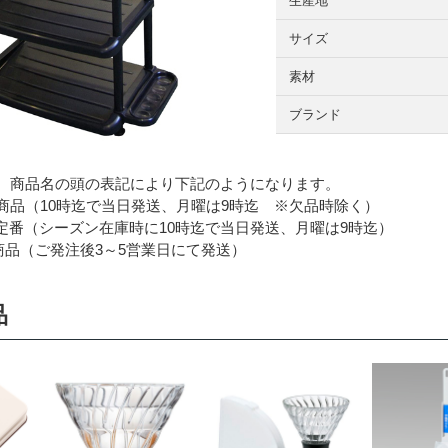
生産地
サイズ
素材
ブランド
 商品名の頭の表記により下記のようになります。
品（10時迄で当日発送、月曜は9時迄 ※欠品時除く）
番（シーズン在庫時に10時迄で当日発送、月曜は9時迄）
品（ご発注後3～5営業日にて発送）
品