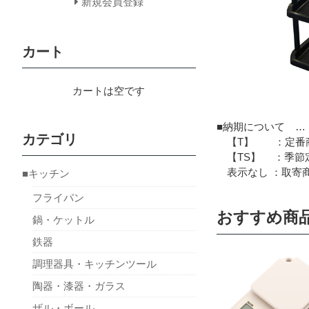
新規会員登録
カート
カートは空です
■納期について …
カテゴリ
【T】 ：定番商
【TS】 ：季節定
表示なし ：取寄商
■キッチン
フライパン
おすすめ商
鍋・ケットル
鉄器
調理器具・キッチンツール
陶器・漆器・ガラス
ザル・ボール