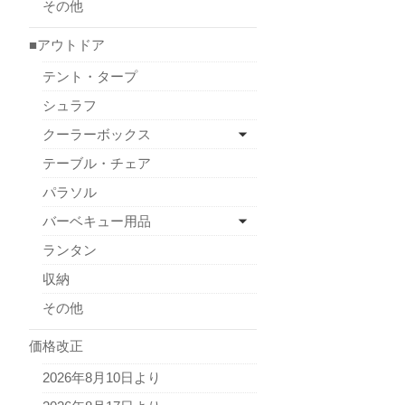
その他
■アウトドア
テント・タープ
シュラフ
クーラーボックス
テーブル・チェア
パラソル
バーベキュー用品
ランタン
収納
その他
価格改正
2026年8月10日より