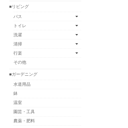
■リビング
バス
トイレ
洗濯
清掃
行楽
その他
■ガーデニング
水道用品
鉢
温室
園芸・工具
農薬・肥料