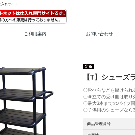
仕入れサイト
ご利用案内
お問い合わせ
定番
【T】シューズラ
〇靴べらなどを掛けられ
〇傘立ての受け皿は取り
〇最大3本までのパイプ
〇子供用のシューズなら
商品管理番号