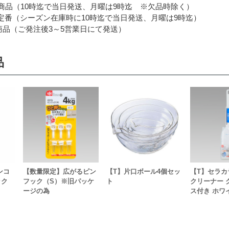
品（10時迄で当日発送、月曜は9時迄 ※欠品時除く）
番（シーズン在庫時に10時迄で当日発送、月曜は9時迄）
品（ご発注後3～5営業日にて発送）
品
ンコ
【数量限定】広がるピン
【T】片口ボール4個セッ
【T】セラカ
ック
フック（S）※旧パッケ
ト
クリーナー 
ージの為
ス付き ホワ