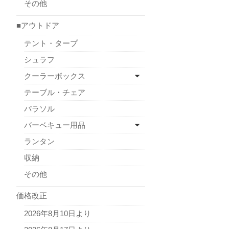
その他
■アウトドア
テント・タープ
シュラフ
クーラーボックス
テーブル・チェア
パラソル
バーベキュー用品
ランタン
収納
その他
価格改正
2026年8月10日より