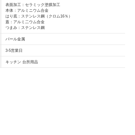
表面加工：セラミック塗膜加工
本体：アルミニウム合金
はり底：ステンレス鋼（クロム16％）
蓋：アルミ二ウム合金
つまみ：ステンレス鋼
パール金属
3-5営業日
キッチン 台所用品