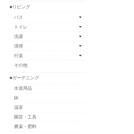
■リビング
バス
トイレ
洗濯
清掃
行楽
その他
■ガーデニング
水道用品
鉢
温室
園芸・工具
農薬・肥料