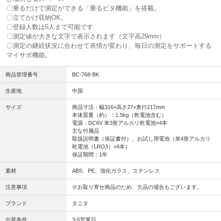
〇乗るだけで測定ができる「乗るピタ機能」を搭載。
〇立てかけ収納OK。
〇登録人数は5人まで可能です
〇測定値が大きな文字で表示されます（文字高29mm）
〇測定の継続状況に合わせて表情が変わり、毎日の測定をサポートする
マイサポ機能。
商品管理番号
BC-768-BK
生産地
中国
サイズ
商品寸法：幅316×高さ27×奥行217mm
本体質量（約）：1.5kg（乾電池含む）
電源：DC6V 単3形アルカリ乾電池×4本
主な付属品
取扱説明書（保証書付）、お試し用電池（単4形アルカリ
乾電池（LRO3）×4本）
保証期間：1年
素材
ABS、PE、強化ガラス、ステンレス
注意事項
※お取り寄せ商品のため、欠品の場合もございます。
ブランド
タニタ
出荷条件
3-5営業日