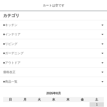
カートは空です
カテゴリ
■キッチン
■インテリア
■リビング
■ガーデニング
■アウトドア
価格改正
■商品一覧
2026年8月
日
月
火
水
木
金
土
1