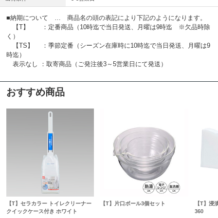
■納期について … 商品名の頭の表記により下記のようになります。
【T】 ：定番商品（10時迄で当日発送、月曜は9時迄 ※欠品時除
く）
【TS】 ：季節定番（シーズン在庫時に10時迄で当日発送、月曜は9
時迄）
表示なし ：取寄商品（ご発注後3～5営業日にて発送）
おすすめ商品
【T】セラカラー トイレクリーナー
【T】片口ボール3個セット
【T】浸
クイックケース付き ホワイト
360